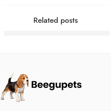
Related posts
Spinata Grande Honest Slot Review: Reproducir máqui