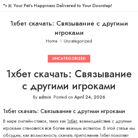
🐾🎀
Your Pet’s Happiness Delivered to Your Doorstep!
1хбет скачать: Связывание с другими
игроками
Home
Uncategorized
UNCATEGORIZED
1хбет скачать: Связывание
с другими игроками
By
admin
.
Posted on
April 24, 2026
1хбет скачать: Связывание с другими игроками
В мире онлайн-ставок, таких как
1хбет
, взаимодействие с другими
игроками становится всё более важным аспектом. В этой статье мы
обсудим, как возможность скачать приложение 1хбет помогает