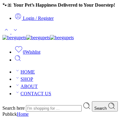
🐾🎀
Your Pet’s Happiness Delivered to Your Doorstep!
Login / Register
0
Wishlist
HOME
SHOP
ABOUT
CONTACT US
Search here
Search
Publick
Home