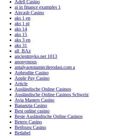
Adell Casino
ai in finance examples 1
Aircash Casino
aks 1 en
aks 1 pl
aks 14
aks 15
aks 3 en
aks 31
all_BAz
ancientmyko.net 1013
anonymous
antalyaototamircilerodasi.com a
Aphrodite Casino
Apple Pay Casino
Article
Ausländische Online Casinos
Ausländische Online Casinos Schweiz
Avia Masters Casino
Bananzia Casino
Best online casino
Beste Ausländische Online Casinos
Betero Casino
Betfouru Casino
Betlabel