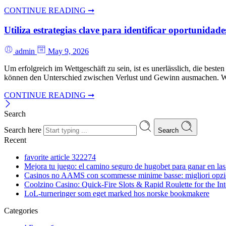
CONTINUE READING ➞
Utiliza estrategias clave para identificar oportunida
admin
May 9, 2026
Um erfolgreich im Wettgeschäft zu sein, ist es unerlässlich, die best
können den Unterschied zwischen Verlust und Gewinn ausmachen. Wenn
CONTINUE READING ➞
Search
Search here
Search
Recent
favorite article 322274
Mejora tu juego: el camino seguro de hugobet para ganar en la
Casinos no AAMS con scommesse minime basse: migliori opzion
Coolzino Casino: Quick‑Fire Slots & Rapid Roulette for the In
LoL-turneringer som eget marked hos norske bookmakere
Categories