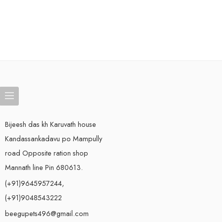
Bijeesh das kh Karuvath house
Kandassankadavu po Mampully
road Opposite ration shop
Mannath line Pin 680613.
(+91)9645957244,
Казино Водка онлайн с популярными игровыми автоматами
Запускается он нажатием на “Демо” при наведении курсора на
(+91)9048543222
картинку слота. Преимущества демо в том, что он сработает
beegupets496@gmail.com
даже без регистрации на официальный сайт Водка Бет. То есть,