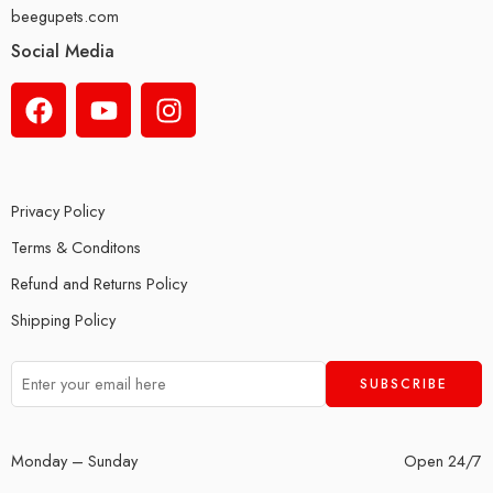
beegupets.com
опробовать слоты можно бесплатно, без создания личного
кабинета. Любое нормальное онлайн казино для легальной
Social Media
работы оформляет лицензию. Без нее организация […]
Privacy Policy
Terms & Conditons
Refund and Returns Policy
Shipping Policy
Monday – Sunday
Open 24/7