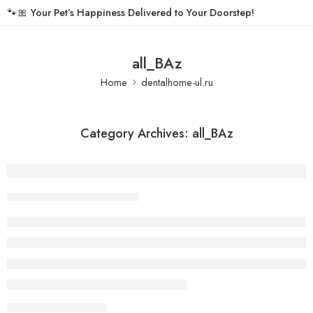
🐾🎀
Your Pet’s Happiness Delivered to Your Doorstep!
all_BAz
Home
dentalhome-ul.ru
Category Archives:
all_BAz
Казино Водка онлайн с популярными и
admin
June 11, 2026
CONTINUE READING ➞