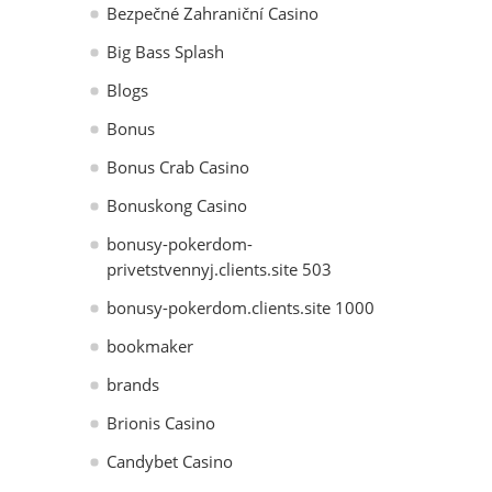
Bezpečné Zahraniční Casino
Big Bass Splash
Blogs
Bonus
Bonus Crab Casino
Bonuskong Casino
bonusy-pokerdom-
privetstvennyj.clients.site 503
bonusy-pokerdom.clients.site 1000
bookmaker
brands
Brionis Casino
Candybet Casino