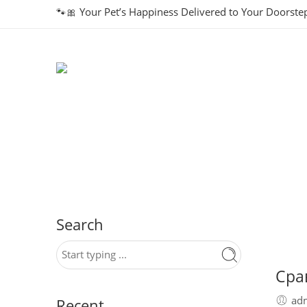
🐾🎀
Your Pet’s Happiness Delivered to Your Doorste
Search
Сра
ad
Recent