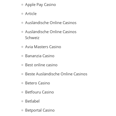
Apple Pay Casino
Article
Ausländische Online Casinos
Ausländische Online Casinos
Schweiz
Avia Masters Casino
Bananzia Casino
Best online casino
Beste Ausländische Online Casinos
Betero Casino
Betfouru Casino
Betlabel
Betportal Casino