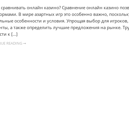
 сравнивать онлайн казино? Сравнение онлайн казино поз
ормами. В мире азартных игр это особенно важно, поскольк
льные особенности и условия. Упрощая выбор для игроко
нты, а также определить лучшие предложения на рынке. Т
ти к […]
UE READING ➞