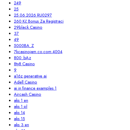
249
25
25.06.2026 RU0297
260 Kč Bonus Za Registraci
29black Casino
37
49
5000BA_Z
7kcasinojam.co.com 4004
800_bAz
8ty8 Casino
9
a16z generative ai
Adell Casino
ai in finance examples 1
Aircash Casino
aks 1 en
aks 1 pl
aks 14
aks 15
aks 3 en