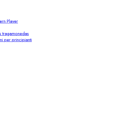
ern Player
as tragamonedas
 per principianti