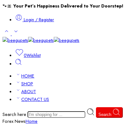
🐾🎀
Your Pet’s Happiness Delivered to Your Doorstep!
Login / Register
0
Wishlist
HOME
SHOP
ABOUT
CONTACT US
Search here
Search
Forex News
Home