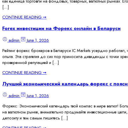
как единица торговли на фондовых, товарных, валютных рынках. Его
[…]
CONTINUE READING ➞
Forex инвестиции на Форекс онлайн в Беларуси
admin
June 1, 2026
Рейтинг форекс брокеров в Беларуси IC Markets усердно работал,
опыта. Эта стратегия до сих пор приносила дивиденды с точки зр
проверенной репутацией и […]
CONTINUE READING ➞
Лучший экономический календарь форекс с поясн
admin
June 1, 2026
Форекс: Экономический календарь твой компас в мире валют! Боль
на валютном рынке, внимательно продумайте инвестиционные цели, о
депозиту и тем самым лишитесь […]
CONTINUE READING ➞