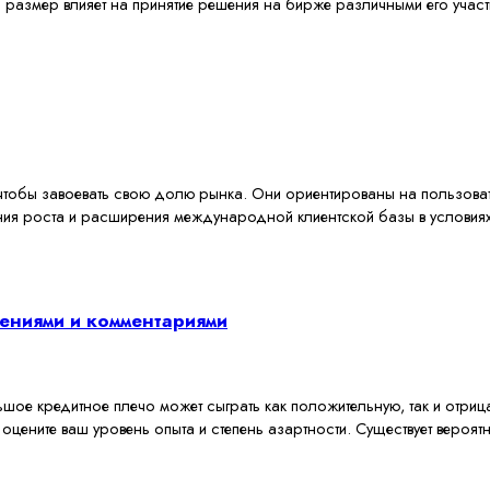
 размер влияет на принятие решения на бирже различными его участн
 чтобы завоевать свою долю рынка. Они ориентированы на пользова
ения роста и расширения международной клиентской базы в условия
ениями и комментариями
шое кредитное плечо может сыграть как положительную, так и отриц
цените ваш уровень опыта и степень азартности. Существует вероятн