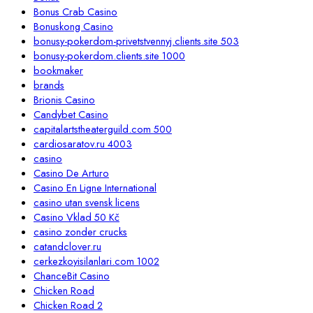
Bonus Crab Casino
Bonuskong Casino
bonusy-pokerdom-privetstvennyj.clients.site 503
bonusy-pokerdom.clients.site 1000
bookmaker
brands
Brionis Casino
Candybet Casino
capitalartstheaterguild.com 500
cardiosaratov.ru 4003
casino
Casino De Arturo
Casino En Ligne International
casino utan svensk licens
Casino Vklad 50 Kč
casino zonder crucks
catandclover.ru
cerkezkoyisilanlari.com 1002
ChanceBit Casino
Chicken Road
Chicken Road 2