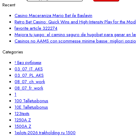
Recent
Casino Maceraniza Mario Bet ile Baslayin
Retro Bet Casino: Quick Wins and High‑Intensity Play for the Mod
favorite article 322274
Mejora tu juego: el camino seguro de hugobet para ganar en l
Casinos no AAMS con scommesse minime basse: migliori opzioni
Categories
! Без рубрики
03_07_IT_AKS
03_07_PL_AKS
08_07_ch_work
08_07_fr_work
1
100 Talletusbonus
10E Talletusbonus
123texts
1250A Z
1500A Z
1xslots-2026.trakholding.ru 1500