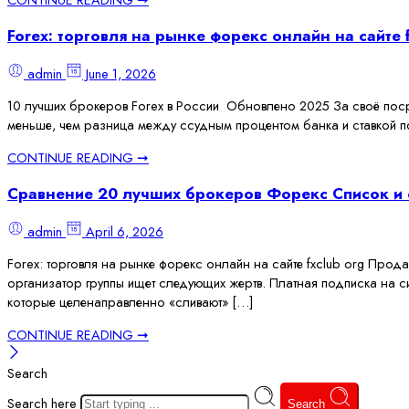
Forex: торговля на рынке форекс онлайн на сайте f
admin
June 1, 2026
10 лучших брокеров Forex в России ️ Обновлено 2025 За своё по
меньше, чем разница между ссудным процентом банка и ставкой по 
CONTINUE READING ➞
Сравнение 20 лучших брокеров Форекс Список и 
admin
April 6, 2026
Forex: торговля на рынке форекс онлайн на сайте fxclub org Прода
организатор группы ищет следующих жертв. Платная подписка на с
которые целенаправленно «сливают» […]
CONTINUE READING ➞
Search
Search here
Search