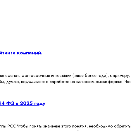
йтинги компаний.
 сделать долгосрочные инвестиции (чаще более года), к примеру, 
т Вы, думаю, подумываете о заработке на валютном рынке форекс. Чт
44 ФЗ в 2025 году
уппы РСС Чтобы понять значение этого понятия, необходимо обратит