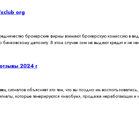
xclub org
средничество брокерские фирмы взимают брокерскую комиссию в виде
банковскому депозиту. В этом случае они не выдают кредит и не нес
отзывы 2024 г
вец сигналов объясняет это тем, что вы поздно им воспользовались, у
игналы, которые генерируются «наобум», продажа неработающих и н