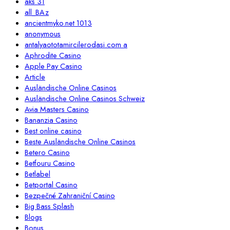
aks 31
all_BAz
ancientmyko.net 1013
anonymous
antalyaototamircilerodasi.com a
Aphrodite Casino
Apple Pay Casino
Article
Ausländische Online Casinos
Ausländische Online Casinos Schweiz
Avia Masters Casino
Bananzia Casino
Best online casino
Beste Ausländische Online Casinos
Betero Casino
Betfouru Casino
Betlabel
Betportal Casino
Bezpečné Zahraniční Casino
Big Bass Splash
Blogs
Bonus