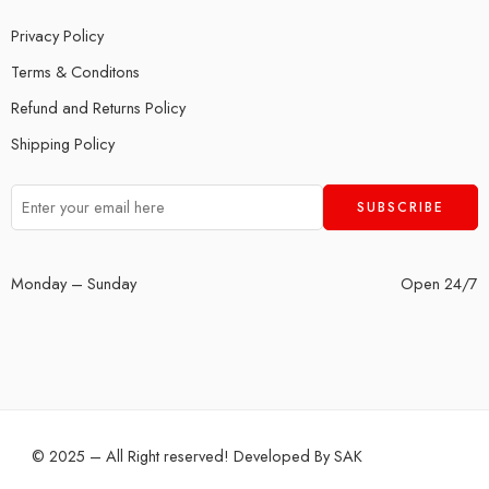
Privacy Policy
Terms & Conditons
Refund and Returns Policy
Shipping Policy
Monday – Sunday
Open 24/7
© 2025 – All Right reserved! Developed By
SAK