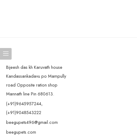
Bijeesh das kh Karuvath house
Kandassankadavu po Mampully
road Opposite ration shop
Mannath line Pin 680613.
(+91)9645957244,
(+91)9048543222
Что такое онлайн казино и зачем они нужны? Онлайн казино —
это виртуальные платформы, которые предлагают азартные игры
beegupets496@gmail.com
через интернет. Они стали невероятно популярными, благодаря
beegupets.com
удобству доступа и широкому выбору игр. Игроки могут