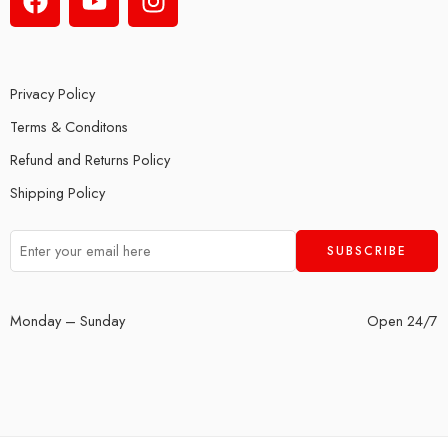
Privacy Policy
Terms & Conditons
Refund and Returns Policy
Shipping Policy
Monday – Sunday
Open 24/7