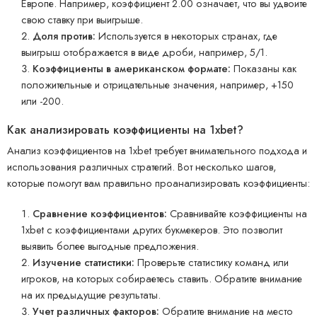
Европе. Например, коэффициент 2.00 означает, что вы удвоите
свою ставку при выигрыше.
Доля против:
Используется в некоторых странах, где
выигрыш отображается в виде дроби, например, 5/1.
Коэффициенты в американском формате:
Показаны как
положительные и отрицательные значения, например, +150
или -200.
Как анализировать коэффициенты на 1xbet?
Анализ коэффициентов на 1xbet требует внимательного подхода и
использования различных стратегий. Вот несколько шагов,
которые помогут вам правильно проанализировать коэффициенты:
Сравнение коэффициентов:
Сравнивайте коэффициенты на
1xbet с коэффициентами других букмекеров. Это позволит
выявить более выгодные предложения.
Изучение статистики:
Проверьте статистику команд или
игроков, на которых собираетесь ставить. Обратите внимание
на их предыдущие результаты.
Учет различных факторов:
Обратите внимание на место