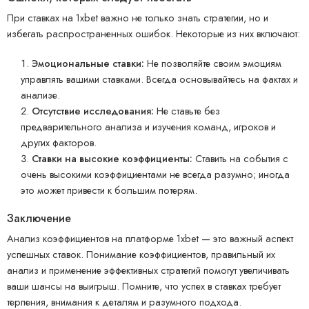
При ставках на 1xbet важно не только знать стратегии, но и
избегать распространенных ошибок. Некоторые из них включают:
Эмоциональные ставки:
Не позволяйте своим эмоциям
управлять вашими ставками. Всегда основывайтесь на фактах и
анализе.
Отсутствие исследования:
Не ставьте без
предварительного анализа и изучения команд, игроков и
других факторов.
Ставки на высокие коэффициенты:
Ставить на события с
очень высокими коэффициентами не всегда разумно; иногда
это может привести к большим потерям.
Заключение
Анализ коэффициентов на платформе 1xbet — это важный аспект
успешных ставок. Понимание коэффициентов, правильный их
анализ и применение эффективных стратегий помогут увеличивать
ваши шансы на выигрыш. Помните, что успех в ставках требует
терпения, внимания к деталям и разумного подхода.