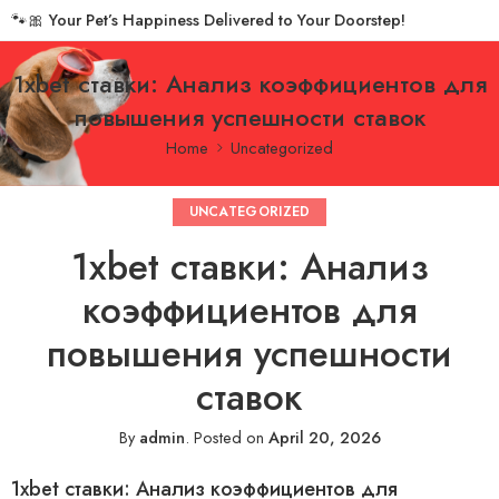
🐾🎀
Your Pet’s Happiness Delivered to Your Doorstep!
1xbet ставки: Анализ коэффициентов для
повышения успешности ставок
Home
Uncategorized
UNCATEGORIZED
1xbet ставки: Анализ
коэффициентов для
повышения успешности
ставок
By
admin
.
Posted on
April 20, 2026
1xbet ставки: Анализ коэффициентов для