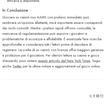
efficace e disponibile.
In Conclusione
Giocare su casinò non AAMS con prelievo immediato può
sembrare un’opzione allettante, ma è importante essere consapevoli
dei rischi coinvolti. Mentre i prelievi rapidi offrono comodità, la
mancanza di regolamentazione può esporre i giocatori a
problematiche di sicurezza e affidabilità. È essenziale fare ricerche
approfondite e considerare tutti i fattori prima di decidere di
registrarsi. La scelta di un casinò con licenza offre maggiori garanzie
e protezioni per il giocatore. Per ulteriori letture su casinò e gioco
d’azzardo, puoi visitare
questo articolo del New York Times
. Segui
anche
Twitter
per le ultime notizie e aggiornamenti sul gioco online.