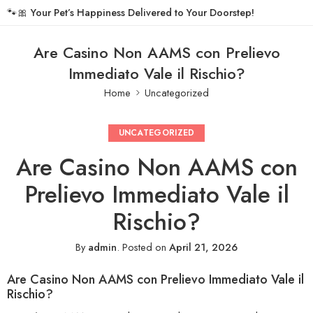
🐾🎀
Your Pet’s Happiness Delivered to Your Doorstep!
Are Casino Non AAMS con Prelievo
Immediato Vale il Rischio?
Home
Uncategorized
UNCATEGORIZED
Are Casino Non AAMS con
Prelievo Immediato Vale il
Rischio?
By
admin
.
Posted on
April 21, 2026
Are Casino Non AAMS con Prelievo Immediato Vale il
Rischio?