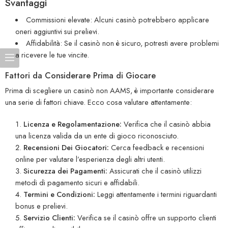
Svantaggi
Commissioni elevate: Alcuni casinò potrebbero applicare
oneri aggiuntivi sui prelievi.
Affidabilità: Se il casinò non è sicuro, potresti avere problemi
a ricevere le tue vincite.
Fattori da Considerare Prima di Giocare
Prima di scegliere un casinò non AAMS, è importante considerare
una serie di fattori chiave. Ecco cosa valutare attentamente:
Licenza e Regolamentazione:
Verifica che il casinò abbia
una licenza valida da un ente di gioco riconosciuto.
Recensioni Dei Giocatori:
Cerca feedback e recensioni
online per valutare l’esperienza degli altri utenti.
Sicurezza dei Pagamenti:
Assicurati che il casinò utilizzi
metodi di pagamento sicuri e affidabili.
Termini e Condizioni:
Leggi attentamente i termini riguardanti
bonus e prelievi.
Servizio Clienti:
Verifica se il casinò offre un supporto clienti