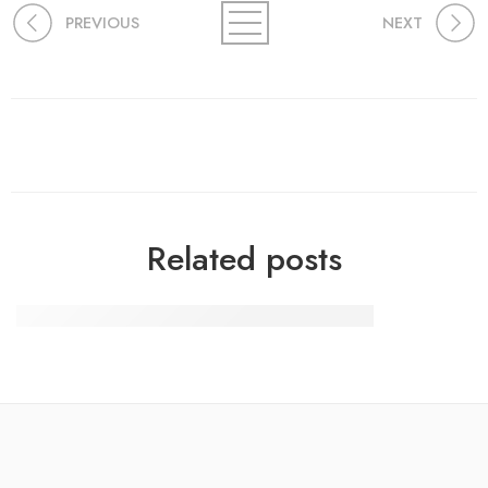
PREVIOUS
NEXT
Related posts
Kazanma şansı artıran turlar Bethub giriş ile