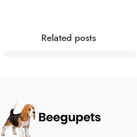
Related posts
Ustawowe Kasyna Sieciowy w naszym kraju Wykaz 202