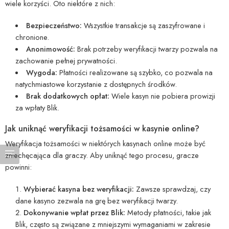
wiele korzyści. Oto niektóre z nich:
Bezpieczeństwo:
Wszystkie transakcje są zaszyfrowane i
chronione.
Anonimowość:
Brak potrzeby weryfikacji twarzy pozwala na
zachowanie pełnej prywatności.
Wygoda:
Płatności realizowane są szybko, co pozwala na
natychmiastowe korzystanie z dostępnych środków.
Brak dodatkowych opłat:
Wiele kasyn nie pobiera prowizji
za wpłaty Blik.
Jak uniknąć weryfikacji tożsamości w kasynie online?
Weryfikacja tożsamości w niektórych kasynach online może być
zniechęcająca dla graczy. Aby uniknąć tego procesu, gracze
powinni:
Wybierać kasyna bez weryfikacji:
Zawsze sprawdzaj, czy
dane kasyno zezwala na grę bez weryfikacji twarzy.
Dokonywanie wpłat przez Blik:
Metody płatności, takie jak
Blik, często są związane z mniejszymi wymaganiami w zakresie