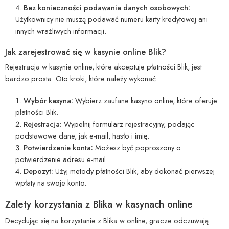
Bez konieczności podawania danych osobowych:
Użytkownicy nie muszą podawać numeru karty kredytowej ani
innych wrażliwych informacji.
Jak zarejestrować się w kasynie online Blik?
Rejestracja w kasynie online, które akceptuje płatności Blik, jest
bardzo prosta. Oto kroki, które należy wykonać:
Wybór kasyna:
Wybierz zaufane kasyno online, które oferuje
płatności Blik.
Rejestracja:
Wypełnij formularz rejestracyjny, podając
podstawowe dane, jak e-mail, hasło i imię.
Potwierdzenie konta:
Możesz być poproszony o
potwierdzenie adresu e-mail.
Depozyt:
Użyj metody płatności Blik, aby dokonać pierwszej
wpłaty na swoje konto.
Zalety korzystania z Blika w kasynach online
Decydując się na korzystanie z Blika w online, gracze odczuwają