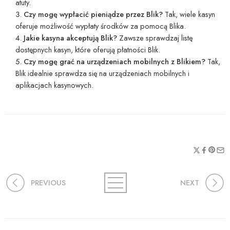
atuty.
Czy mogę wypłacić pieniądze przez Blik?
Tak, wiele kasyn
oferuje możliwość wypłaty środków za pomocą Blika.
Jakie kasyna akceptują Blik?
Zawsze sprawdzaj listę
dostępnych kasyn, które oferują płatności Blik.
Czy mogę grać na urządzeniach mobilnych z Blikiem?
Tak,
Blik idealnie sprawdza się na urządzeniach mobilnych i
aplikacjach kasynowych.
PREVIOUS
NEXT