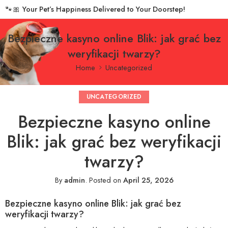
🐾🎀
Your Pet’s Happiness Delivered to Your Doorstep!
Bezpieczne kasyno online Blik: jak grać bez
weryfikacji twarzy?
Home
Uncategorized
UNCATEGORIZED
Bezpieczne kasyno online
Blik: jak grać bez weryfikacji
twarzy?
By
admin
.
Posted on
April 25, 2026
Bezpieczne kasyno online Blik: jak grać bez
weryfikacji twarzy?