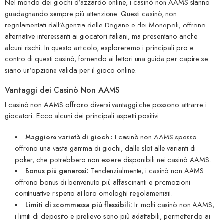
Nel mondo dei giochi d’azzardo online, i casinò non AAMS stanno
guadagnando sempre più attenzione. Questi casinò, non
regolamentati dall’Agenzia delle Dogane e dei Monopoli, offrono
alternative interessanti ai giocatori italiani, ma presentano anche
alcuni rischi. In questo articolo, esploreremo i principali pro e
contro di questi casinò, fornendo ai lettori una guida per capire se
siano un’opzione valida per il gioco online.
Vantaggi dei Casinò Non AAMS
I casinò non AAMS offrono diversi vantaggi che possono attrarre i
giocatori. Ecco alcuni dei principali aspetti positivi:
Maggiore varietà di giochi:
I casinò non AAMS spesso
offrono una vasta gamma di giochi, dalle slot alle varianti di
poker, che potrebbero non essere disponibili nei casinò AAMS.
Bonus più generosi:
Tendenzialmente, i casinò non AAMS
offrono bonus di benvenuto più affascinanti e promozioni
continuative rispetto ai loro omologhi regolamentati.
Limiti di scommessa più flessibili:
In molti casinò non AAMS,
i limiti di deposito e prelievo sono più adattabili, permettendo ai