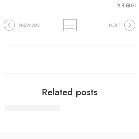
PREVIOUS
NEXT
Related posts
favorite article 322274