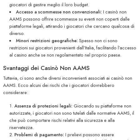
giocatori di gestire meglio il loro budget.
Accesso a scommesse non convenzionali:
I casinò non
AAMS possono offrire scommesse su eventi non coperti dalle
piattaforme legali, attirando i giocatori che cercano qualcosa di
diverso.
Minori restrizioni geografiche:
Spesso non ci sono
restrizioni sui giocatori provenienti dall’Italia, facilitando l’accesso
al casino anche se non regolamentato nel proprio paese.
Svantaggi dei Casinò Non AAMS
Tuttavia, ci sono anche diversi inconvenienti associati ai casinò non
AAMS. Ecco alcuni dei rischi che i giocatori dovrebbero
considerare:
Assenza di protezioni legali:
Giocando su piattaforme non
autorizzate, i giocatori non sono tutelati dalle normative AAMS, il
che può comportare rischi relativi alla sicurezza e alla
riservatezza.
Problemi di pagamento:
I prelievi possono essere