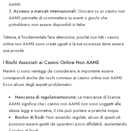
AAMS.
Accesso a mercati internazionali:
Giocare su un casino non
AAMS permette di scommettere su eventi o giochi che
potrebbero non essere disponibili in Italia.
Tuttavia, è fondamentale fare attenzione, poiché non tutti i casino
online non AAMS sono creati uguali e la tua sicurezza deve essere
una priorità.
I Rischi Associati ai Casino Online Non AAMS
Mentre ci sono vantaggi da considerare, è importante essere
consapevoli anche dei rischi connessi ai casino online non AAMS.
Ecco alcuni degli aspetti problematici:
Mancanza di regolamentazione:
La mancanza di licenze
AAMS significa che i casino non AAMS non sono soggetti alle
stesse leggi e normative, il che può portare a pratiche inique.
Rischio di frodi:
Non essendo regolati, alcuni di questi siti
possono essere gestiti da operatori poco affidabili, aumentando
il rischio di frodi.