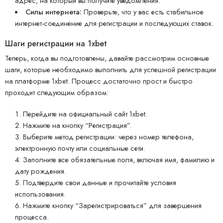
адрес, на который вы получите уведомления.
Силы интернета:
Проверьте, что у вас есть стабильное
интернет-соединение для регистрации и последующих ставок.
Шаги регистрации на 1xbet
Теперь, когда вы подготовлены, давайте рассмотрим основные
шаги, которые необходимо выполнить для успешной регистрации
на платформе 1xbet. Процесс достаточно прост и быстро
проходит следующим образом:
Перейдите на официальный сайт 1xbet.
Нажмите на кнопку “Регистрация”.
Выберите метод регистрации: через номер телефона,
электронную почту или социальные сети.
Заполните все обязательные поля, включая имя, фамилию и
дату рождения.
Подтвердите свои данные и прочитайте условия
использования.
Нажмите кнопку “Зарегистрироваться” для завершения
процесса.