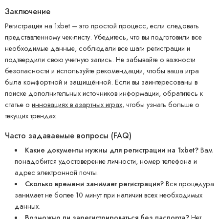
Заключение
Регистрация на 1xbet – это простой процесс, если следовать
представленному чек-листу. Убедитесь, что вы подготовили все
необходимые данные, соблюдали все шаги регистрации и
подтвердили свою учетную запись. Не забывайте о важности
безопасности и используйте рекомендации, чтобы ваша игра
была комфортной и защищённой. Если вы заинтересованы в
поиске дополнительных источников информации, обратитесь к
статье о
инновациях в азартных играх
, чтобы узнать больше о
текущих трендах.
Часто задаваемые вопросы (FAQ)
Какие документы нужны для регистрации на 1xbet?
Вам
понадобится удостоверение личности, номер телефона и
адрес электронной почты.
Сколько времени занимает регистрация?
Вся процедура
занимает не более 10 минут при наличии всех необходимых
данных.
Возможно ли зарегистрироваться без паспорта?
Нет,