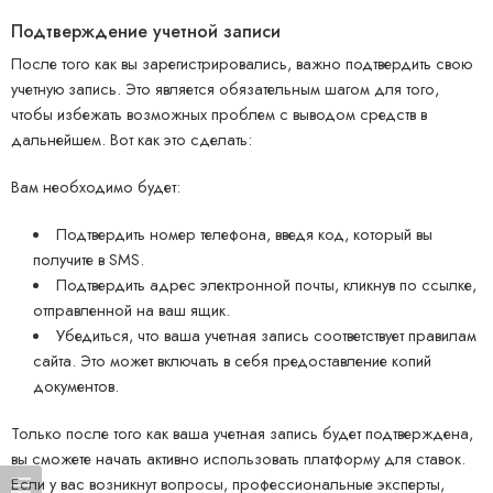
Подтверждение учетной записи
После того как вы зарегистрировались, важно подтвердить свою
учетную запись. Это является обязательным шагом для того,
чтобы избежать возможных проблем с выводом средств в
дальнейшем. Вот как это сделать:
Вам необходимо будет:
Подтвердить номер телефона, введя код, который вы
получите в SMS.
Подтвердить адрес электронной почты, кликнув по ссылке,
отправленной на ваш ящик.
Убедиться, что ваша учетная запись соответствует правилам
сайта. Это может включать в себя предоставление копий
документов.
Только после того как ваша учетная запись будет подтверждена,
вы сможете начать активно использовать платформу для ставок.
Если у вас возникнут вопросы, профессиональные эксперты,