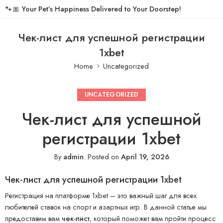
🐾🎀
Your Pet’s Happiness Delivered to Your Doorstep!
Чек-лист для успешной регистрации
1xbet
Home
Uncategorized
UNCATEGORIZED
Чек-лист для успешной
регистрации 1xbet
By
admin
.
Posted on
April 19, 2026
Чек-лист для успешной регистрации 1xbet
Регистрация на платформе 1xbet – это важный шаг для всех
любителей ставок на спорт и азартных игр. В данной статье мы
предоставим вам
чек-лист
, который поможет вам пройти процесс