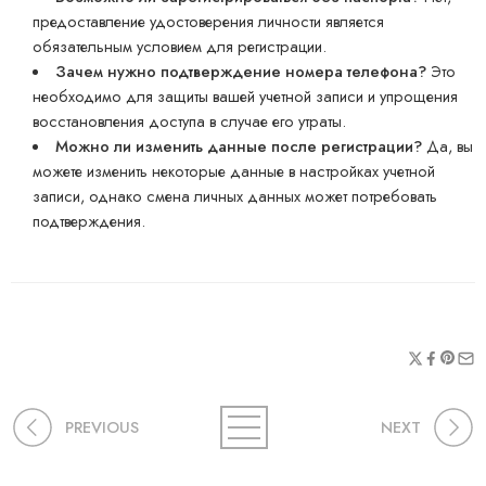
предоставление удостоверения личности является
обязательным условием для регистрации.
Зачем нужно подтверждение номера телефона?
Это
необходимо для защиты вашей учетной записи и упрощения
восстановления доступа в случае его утраты.
Можно ли изменить данные после регистрации?
Да, вы
можете изменить некоторые данные в настройках учетной
записи, однако смена личных данных может потребовать
подтверждения.
PREVIOUS
NEXT