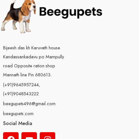
Bijeesh das kh Karuvath house
Kandassankadavu po Mampully
road Opposite ration shop
Mannath line Pin 680613.
(+91)9645957244,
(+91)9048543222
beegupets496@gmail.com
beegupets.com
Social Media