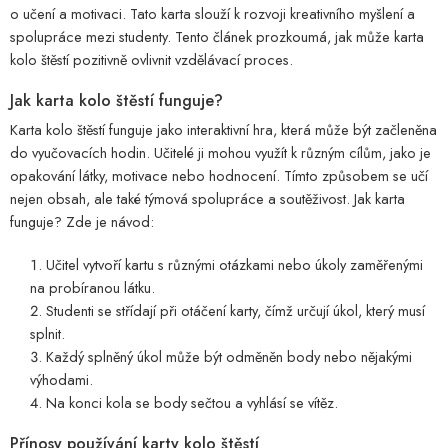
o učení a motivaci. Tato karta slouží k rozvoji kreativního myšlení a
spolupráce mezi studenty. Tento článek prozkoumá, jak může karta
kolo štěstí pozitivně ovlivnit vzdělávací proces.
Jak karta kolo štěstí funguje?
Karta kolo štěstí funguje jako interaktivní hra, která může být začleněna
do vyučovacích hodin. Učitelé ji mohou využít k různým cílům, jako je
opakování látky, motivace nebo hodnocení. Tímto způsobem se učí
nejen obsah, ale také týmová spolupráce a soutěživost. Jak karta
funguje? Zde je návod:
Učitel vytvoří kartu s různými otázkami nebo úkoly zaměřenými
na probíranou látku.
Studenti se střídají při otáčení karty, čímž určují úkol, který musí
splnit.
Každý splněný úkol může být odměněn body nebo nějakými
výhodami.
Na konci kola se body sečtou a vyhlásí se vítěz.
Přínosy používání karty kolo štěstí