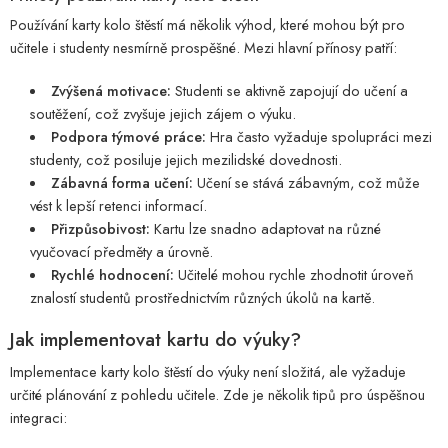
Používání karty kolo štěstí má několik výhod, které mohou být pro
učitele i studenty nesmírně prospěšné. Mezi hlavní přínosy patří:
Zvýšená motivace:
Studenti se aktivně zapojují do učení a
soutěžení, což zvyšuje jejich zájem o výuku.
Podpora týmové práce:
Hra často vyžaduje spolupráci mezi
studenty, což posiluje jejich mezilidské dovednosti.
Zábavná forma učení:
Učení se stává zábavným, což může
vést k lepší retenci informací.
Přizpůsobivost:
Kartu lze snadno adaptovat na různé
vyučovací předměty a úrovně.
Rychlé hodnocení:
Učitelé mohou rychle zhodnotit úroveň
znalostí studentů prostřednictvím různých úkolů na kartě.
Jak implementovat kartu do výuky?
Implementace karty kolo štěstí do výuky není složitá, ale vyžaduje
určité plánování z pohledu učitele. Zde je několik tipů pro úspěšnou
integraci: