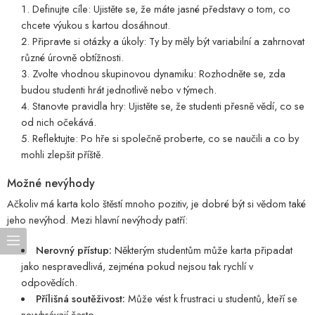
Definujte cíle: Ujistěte se, že máte jasné představy o tom, co
chcete výukou s kartou dosáhnout.
Připravte si otázky a úkoly: Ty by měly být variabilní a zahrnovat
různé úrovně obtížnosti.
Zvolte vhodnou skupinovou dynamiku: Rozhodněte se, zda
budou studenti hrát jednotlivě nebo v týmech.
Stanovte pravidla hry: Ujistěte se, že studenti přesně vědí, co se
od nich očekává.
Reflektujte: Po hře si společně proberte, co se naučili a co by
mohli zlepšit příště.
Možné nevýhody
Ačkoliv má karta kolo štěstí mnoho pozitiv, je dobré být si vědom také
jeho nevýhod. Mezi hlavní nevýhody patří:
Nerovný přístup:
Některým studentům může karta připadat
jako nespravedlivá, zejména pokud nejsou tak rychlí v
odpovědích.
Přílišná soutěživost:
Může vést k frustraci u studentů, kteří se
nevyhrávají často.