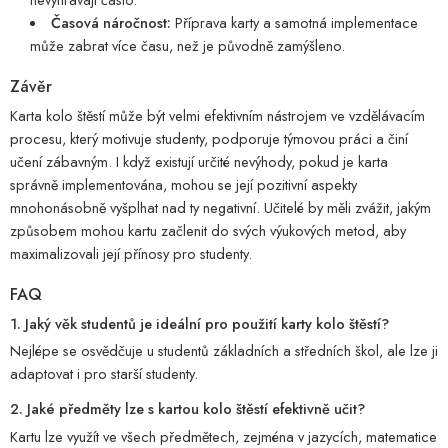
Časová náročnost:
Příprava karty a samotná implementace
může zabrat více času, než je původně zamýšleno.
Závěr
Karta kolo štěstí může být velmi efektivním nástrojem ve vzdělávacím
procesu, který motivuje studenty, podporuje týmovou práci a činí
učení zábavným. I když existují určité nevýhody, pokud je karta
správně implementována, mohou se její pozitivní aspekty
mnohonásobně vyšplhat nad ty negativní. Učitelé by měli zvážit, jakým
způsobem mohou kartu začlenit do svých výukových metod, aby
maximalizovali její přínosy pro studenty.
FAQ
1. Jaký věk studentů je ideální pro použití karty kolo štěstí?
Nejlépe se osvědčuje u studentů základních a středních škol, ale lze ji
adaptovat i pro starší studenty.
2. Jaké předměty lze s kartou kolo štěstí efektivně učit?
Kartu lze využít ve všech předmětech, zejména v jazycích, matematice