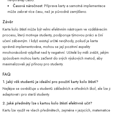
Časová náročnost:
Příprava karty a samotná implementace
může zabrat více času, než je původně zamýšleno.
Závěr
Karta kolo štěstí může být velmi efektivním nástrojem ve vzdělávacím
procesu, který motivuje studenty, podporuje týmovou práci a činí
učení zábavným. I když existují určité nevýhody, pokud je karta
správně implementována, mohou se její pozitivní aspekty
mnohonásobně vyšplhat nad ty negativní. Učitelé by měli zvážit, jakým
způsobem mohou kartu začlenit do svých výukových metod, aby
maximalizovali její přínosy pro studenty.
FAQ
1. Jaký věk studentů je ideální pro použití karty kolo štěstí?
Nejlépe se osvědčuje u studentů základních a středních škol, ale lze ji
adaptovat i pro starší studenty.
2. Jaké předměty lze s kartou kolo štěstí efektivně učit?
Kartu lze využít ve všech předmětech, zejména v jazycích, matematice