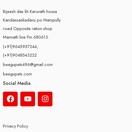
Bijeesh das kh Karuvath house
Kandassankadavu po Mampully
road Opposite ration shop
Mannath line Pin 680613.
(+91)9645957244,
(+91)9048543222
beegupets496@gmail.com
beegupets.com
Social Media
Privacy Policy