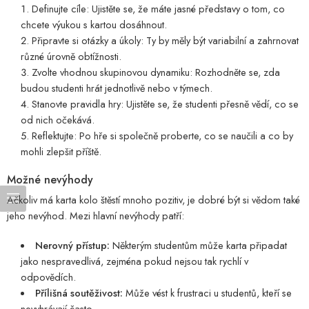
Definujte cíle: Ujistěte se, že máte jasné představy o tom, co
chcete výukou s kartou dosáhnout.
Připravte si otázky a úkoly: Ty by měly být variabilní a zahrnovat
různé úrovně obtížnosti.
Zvolte vhodnou skupinovou dynamiku: Rozhodněte se, zda
budou studenti hrát jednotlivě nebo v týmech.
Stanovte pravidla hry: Ujistěte se, že studenti přesně vědí, co se
od nich očekává.
Reflektujte: Po hře si společně proberte, co se naučili a co by
mohli zlepšit příště.
Možné nevýhody
Ačkoliv má karta kolo štěstí mnoho pozitiv, je dobré být si vědom také
jeho nevýhod. Mezi hlavní nevýhody patří:
Nerovný přístup:
Některým studentům může karta připadat
jako nespravedlivá, zejména pokud nejsou tak rychlí v
odpovědích.
Přílišná soutěživost:
Může vést k frustraci u studentů, kteří se
nevyhrávají často.