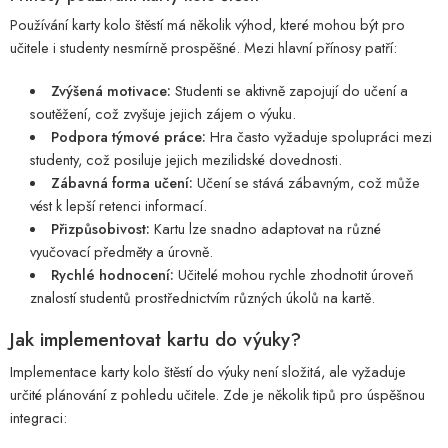
Používání karty kolo štěstí má několik výhod, které mohou být pro
učitele i studenty nesmírně prospěšné. Mezi hlavní přínosy patří:
Zvýšená motivace:
Studenti se aktivně zapojují do učení a
soutěžení, což zvyšuje jejich zájem o výuku.
Podpora týmové práce:
Hra často vyžaduje spolupráci mezi
studenty, což posiluje jejich mezilidské dovednosti.
Zábavná forma učení:
Učení se stává zábavným, což může
vést k lepší retenci informací.
Přizpůsobivost:
Kartu lze snadno adaptovat na různé
vyučovací předměty a úrovně.
Rychlé hodnocení:
Učitelé mohou rychle zhodnotit úroveň
znalostí studentů prostřednictvím různých úkolů na kartě.
Jak implementovat kartu do výuky?
Implementace karty kolo štěstí do výuky není složitá, ale vyžaduje
určité plánování z pohledu učitele. Zde je několik tipů pro úspěšnou
integraci: