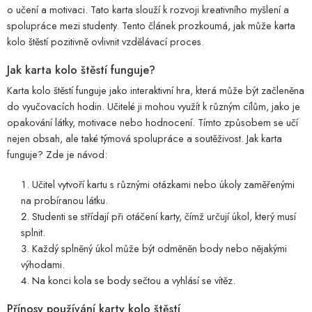
o učení a motivaci. Tato karta slouží k rozvoji kreativního myšlení a
spolupráce mezi studenty. Tento článek prozkoumá, jak může karta
kolo štěstí pozitivně ovlivnit vzdělávací proces.
Jak karta kolo štěstí funguje?
Karta kolo štěstí funguje jako interaktivní hra, která může být začleněna
do vyučovacích hodin. Učitelé ji mohou využít k různým cílům, jako je
opakování látky, motivace nebo hodnocení. Tímto způsobem se učí
nejen obsah, ale také týmová spolupráce a soutěživost. Jak karta
funguje? Zde je návod:
Učitel vytvoří kartu s různými otázkami nebo úkoly zaměřenými
na probíranou látku.
Studenti se střídají při otáčení karty, čímž určují úkol, který musí
splnit.
Každý splněný úkol může být odměněn body nebo nějakými
výhodami.
Na konci kola se body sečtou a vyhlásí se vítěz.
Přínosy používání karty kolo štěstí