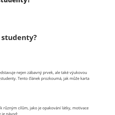
a studenty?
představuje nejen zábavný prvek, ale také výukovou
i studenty. Tento článek prozkoumá, jak může karta
t k různým cílům, jako je opakování látky, motivace
 je návod: