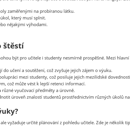
koly zaměřenými na probíranou látku.
 úkol, který musí splnit.
ebo nějakými výhodami.
 štěstí
mohou být pro učitele i studenty nesmírně prospěšné. Mezi hlavní 
í do učení a soutěžení, což zvyšuje jejich zájem o výuku.
olupráci mezi studenty, což posiluje jejich mezilidské dovednosti
m, což může vést k lepší retenci informací.
a různé vyučovací předměty a úrovně.
otit úroveň znalostí studentů prostřednictvím různých úkolů na 
ýuky?
 ale vyžaduje určité plánování z pohledu učitele. Zde je několik ti