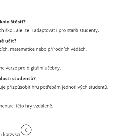
kolo štěstí?
škol, ale lze ji adaptovat i pro starší studenty.
ně učit?
ycích, matematice nebo přírodních vědách.
line verze pro digitální učebny.
alostí studentů?
je přizpůsobit hru potřebám jednotlivých studentů.
mentaci této hry vzdáleně.
i korzyści