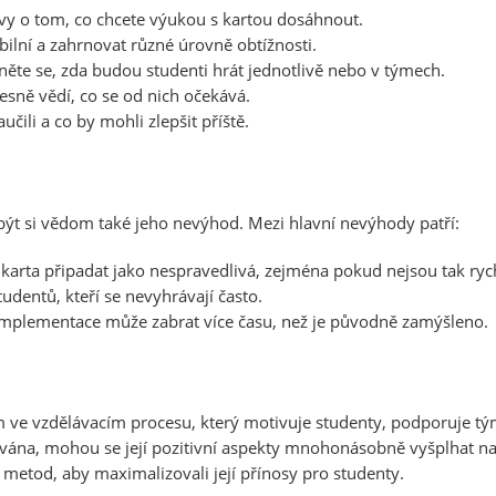
tavy o tom, co chcete výukou s kartou dosáhnout.
abilní a zahrnovat různé úrovně obtížnosti.
e se, zda budou studenti hrát jednotlivě nebo v týmech.
řesně vědí, co se od nich očekává.
učili a co by mohli zlepšit příště.
 být si vědom také jeho nevýhod. Mezi hlavní nevýhody patří:
rta připadat jako nespravedlivá, zejména pokud nejsou tak rych
tudentů, kteří se nevyhrávají často.
implementace může zabrat více času, než je původně zamýšleno.
m ve vzdělávacím procesu, který motivuje studenty, podporuje tým
ána, mohou se její pozitivní aspekty mnohonásobně vyšplhat nad t
etod, aby maximalizovali její přínosy pro studenty.