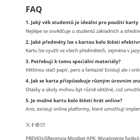
FAQ
1. Jaký věk studentů je ideální pro použití karty 
Nejlépe se osvědčuje u studentů základních a středních 
2. Jaké předměty lze s kartou kolo štěstí efektiv
Kartu lze využít ve všech předmětech, zejména v jaz
3. Potřebuji k tomu speciální materiály?
Většinou stačí papír, pero a fantazie! Existují ale i on
4. Jak se karta přizpůsobuje různým úrovním zn
Otázky a úkoly mohou být různě obtížné, což umožňu
5. Je možné kartu kolo štěstí hrát online?
Ano, existují online platformy, které umožňují imple
PREVIOUS
Recenzja Mostbet APK: Wyjaśnienie funkcji 