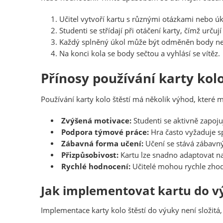
Učitel vytvoří kartu s různými otázkami nebo ú
Studenti se střídají při otáčení karty, čímž určují
Každý splněný úkol může být odměněn body n
Na konci kola se body sečtou a vyhlásí se vítěz.
Přínosy používání karty kolo
Používání karty kolo štěstí má několik výhod, které 
Zvýšená motivace:
Studenti se aktivně zapojuj
Podpora týmové práce:
Hra často vyžaduje sp
Zábavná forma učení:
Učení se stává zábavný
Přizpůsobivost:
Kartu lze snadno adaptovat n
Rychlé hodnocení:
Učitelé mohou rychle zhodn
Jak implementovat kartu do v
Implementace karty kolo štěstí do výuky není složitá,