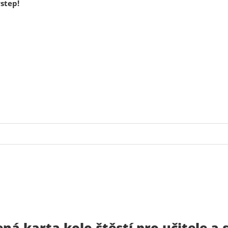
step!
á karta kolo štěstí pro učitele a