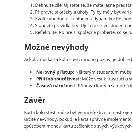
Definujte cíle: Ujistěte se, že máte jasné předs
Připravte si otázky a úkoly: Ty by měly být vari
Zvolte vhodnou skupinovou dynamiku: Rozhodnět
Stanovte pravidla hry: Ujistěte se, že studenti p
Reflektujte: Po hře si společně proberte, co se na
Možné nevýhody
Ačkoliv má karta kolo štěstí mnoho pozitiv, je dobré
Nerovný přístup:
Některým studentům může ka
Přílišná soutěživost:
Může vést k frustraci u s
Časová náročnost:
Příprava karty a samotná 
Závěr
Karta kolo štěstí může být velmi efektivním nástroje
určité nevýhody, pokud je karta správně implementov
způsobem mohou kartu začlenit do svých výukových m