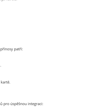
přínosy patří:
.
kartě.
pů pro úspěšnou integraci: