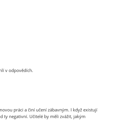
lí v odpovědích.
ovou práci a činí učení zábavným. I když existují
y negativní. Učitelé by měli zvážit, jakým