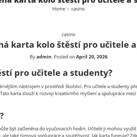
Home
casino
casino
 karta kolo štěstí pro učitele 
By
admin
.
Posted on
April 20, 2026
stí pro učitele a studenty?
lárnějším nástrojem v prostředí školství. Pro učitele a studenty 
Tato karta slouží k rozvoji kreativního myšlení a spolupráce mez
?
á může být začleněna do vyučovacích hodin. Učitelé ji mohou využí
ale také týmová spolupráce a soutěživost. Jak karta funguje? Zde