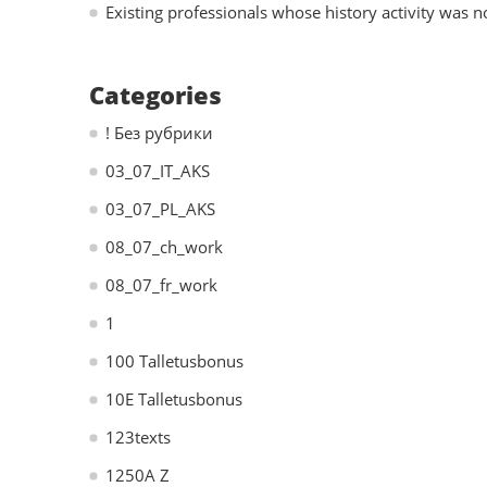
Existing professionals whose history activity was no
Categories
! Без рубрики
03_07_IT_AKS
03_07_PL_AKS
08_07_ch_work
08_07_fr_work
1
100 Talletusbonus
10E Talletusbonus
123texts
1250A Z