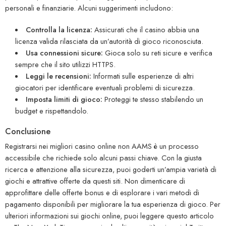
personali e finanziarie. Alcuni suggerimenti includono:
Controlla la licenza:
Assicurati che il casino abbia una
licenza valida rilasciata da un’autorità di gioco riconosciuta.
Usa connessioni sicure:
Gioca solo su reti sicure e verifica
sempre che il sito utilizzi HTTPS.
Leggi le recensioni:
Informati sulle esperienze di altri
giocatori per identificare eventuali problemi di sicurezza.
Imposta limiti di gioco:
Proteggi te stesso stabilendo un
budget e rispettandolo.
Conclusione
Registrarsi nei migliori casino online non AAMS è un processo
accessibile che richiede solo alcuni passi chiave. Con la giusta
ricerca e attenzione alla sicurezza, puoi goderti un’ampia varietà di
giochi e attrattive offerte da questi siti. Non dimenticare di
approfittare delle offerte bonus e di esplorare i vari metodi di
pagamento disponibili per migliorare la tua esperienza di gioco. Per
ulteriori informazioni sui giochi online, puoi leggere questo articolo