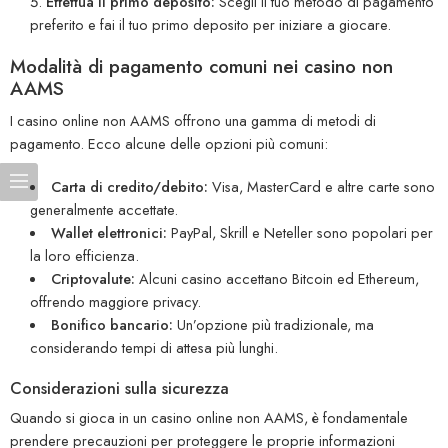
Effettua il primo deposito:
Scegli il tuo metodo di pagamento
preferito e fai il tuo primo deposito per iniziare a giocare.
Modalità di pagamento comuni nei casino non
AAMS
I casino online non AAMS offrono una gamma di metodi di
pagamento. Ecco alcune delle opzioni più comuni:
Carta di credito/debito:
Visa, MasterCard e altre carte sono
generalmente accettate.
Wallet elettronici:
PayPal, Skrill e Neteller sono popolari per
la loro efficienza.
Criptovalute:
Alcuni casino accettano Bitcoin ed Ethereum,
offrendo maggiore privacy.
Bonifico bancario:
Un’opzione più tradizionale, ma
considerando tempi di attesa più lunghi.
Considerazioni sulla sicurezza
Quando si gioca in un casino online non AAMS, è fondamentale
prendere precauzioni per proteggere le proprie informazioni