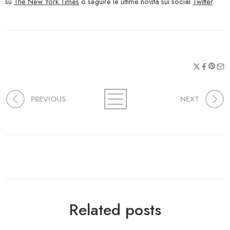
su
The New York Times
o seguire le ultime novità sui social
Twitter
.
PREVIOUS
NEXT
Related posts