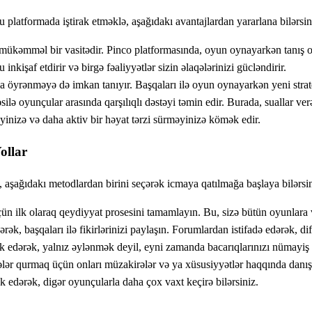
u platformada iştirak etməklə, aşağıdakı avantajlardan yararlana bilərsin
mükəmməl bir vasitədir. Pinco platformasında, oyun oynayarkən tanış ol
kişaf etdirir və birgə fəaliyyətlər sizin əlaqələrinizi gücləndirir.
 öyrənməyə də imkan tanıyır. Başqaları ilə oyun oynayarkən yeni strate
lə oyunçular arasında qarşılıqlı dəstəyi təmin edir. Burada, suallar verə 
nizə və daha aktiv bir həyat tərzi sürməyinizə kömək edir.
ollar
, aşağıdakı metodlardan birini seçərək icmaya qatılmağa başlaya bilərsin
n ilk olaraq qeydiyyat prosesini tamamlayın. Bu, sizə bütün oyunlara 
rək, başqaları ilə fikirlərinizi paylaşın. Forumlardan istifadə edərək,
irak edərək, yalnız əylənmək deyil, eyni zamanda bacarıqlarınızı nümayi
lər qurmaq üçün onları müzakirələr və ya xüsusiyyətlər haqqında danı
k edərək, digər oyunçularla daha çox vaxt keçirə bilərsiniz.