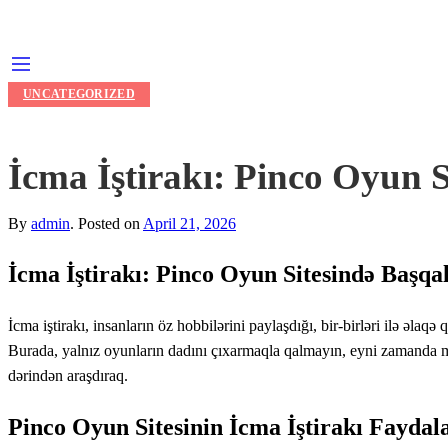
UNCATEGORIZED
İcma İştirakı: Pinco Oyun S
By
admin
.
Posted on
April 21, 2026
İcma İştirakı: Pinco Oyun Sitesində Başqal
İcma iştirakı, insanların öz hobbilərini paylaşdığı, bir-birləri ilə əla
Burada, yalnız oyunların dadını çıxarmaqla qalmayın, eyni zamanda müxt
dərindən araşdıraq.
Pinco Oyun Sitesinin İcma İştirakı Faydal