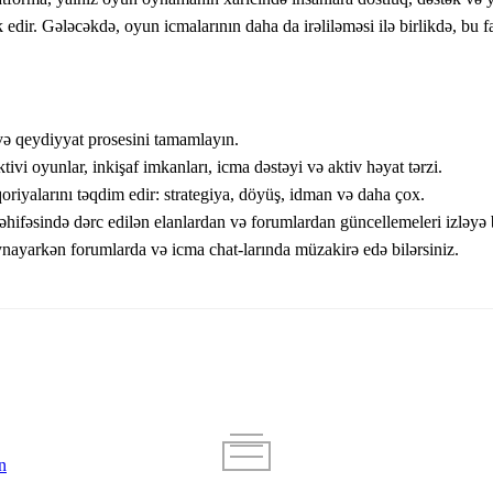
dir. Gələcəkdə, oyun icmalarının daha da irəliləməsi ilə birlikdə, bu f
və qeydiyyat prosesini tamamlayın.
ktivi oyunlar, inkişaf imkanları, icma dəstəyi və aktiv həyat tərzi.
riyalarını təqdim edir: strategiya, döyüş, idman və daha çox.
əhifəsində dərc edilən elanlardan və forumlardan güncellemeleri izləyə b
ayarkən forumlarda və icma chat-larında müzakirə edə bilərsiniz.
n