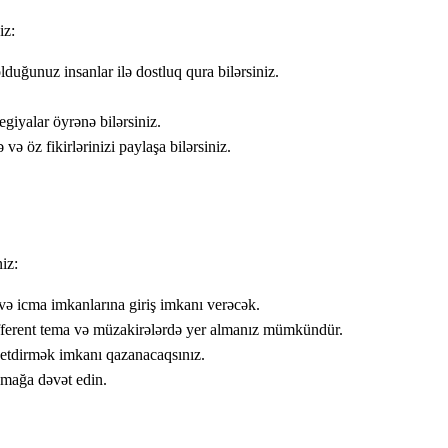
iz:
duğunuz insanlar ilə dostluq qura bilərsiniz.
giyalar öyrənə bilərsiniz.
və öz fikirlərinizi paylaşa bilərsiniz.
iz:
və icma imkanlarına giriş imkanı verəcək.
 different tema və müzakirələrdə yer almanız mümkündür.
ş etdirmək imkanı qazanacaqsınız.
şmağa dəvət edin.