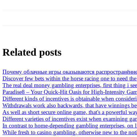
Related posts
Почему облачные игры оказываются распространённ
Discover few bets within the horse racing one to need the 
The real deal money gambling enterprises, first thing i see
Paradise8 – Your Quick‑Hit Oasis for High‑Intensity Ga
Different kinds of incentives is obtainable when conside
Withdrawals work also backwards, that have winnings bec
As well as short secure online game, that's a powerful wa
Different varieties of incentives exist when examining ga
In contrast to home-depending gambling enterprises, on 
While fresh to casino gambling, otherwise new to the noti