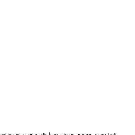
ni imkanlar təqdim edir. İcma iştirakını artırmaq, yalnız fərdi