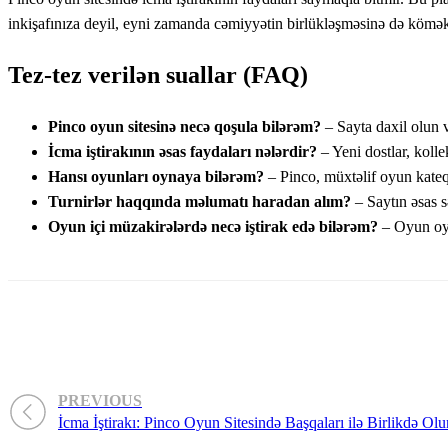
inkişafınıza deyil, eyni zamanda cəmiyyətin birlükləşməsinə də kömək e
Tez-tez verilən suallar (FAQ)
Pinco oyun sitesinə necə qoşula bilərəm?
– Sayta daxil olun 
İcma iştirakının əsas faydaları nələrdir?
– Yeni dostlar, kolle
Hansı oyunları oynaya bilərəm?
– Pinco, müxtəlif oyun kateqo
Turnirlər haqqında məlumatı haradan alım?
– Saytın əsas s
Oyun içi müzakirələrdə necə iştirak edə bilərəm?
– Oyun oyn
PREVIOUS
İcma İştirakı: Pinco Oyun Sitesində Başqaları ilə Birlikdə Olu