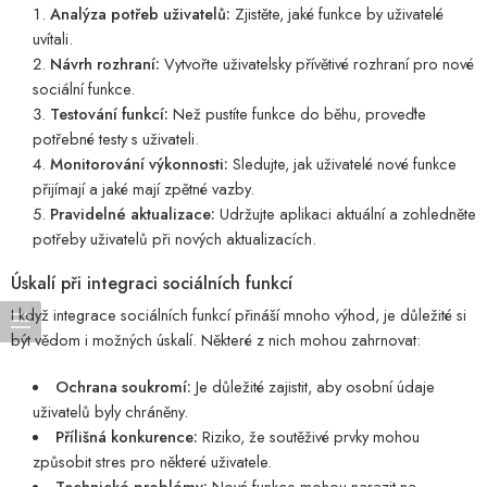
Analýza potřeb uživatelů:
Zjistěte, jaké funkce by uživatelé
uvítali.
Návrh rozhraní:
Vytvořte uživatelsky přívětivé rozhraní pro nové
sociální funkce.
Testování funkcí:
Než pustíte funkce do běhu, proveďte
potřebné testy s uživateli.
Monitorování výkonnosti:
Sledujte, jak uživatelé nové funkce
přijímají a jaké mají zpětné vazby.
Pravidelné aktualizace:
Udržujte aplikaci aktuální a zohledněte
potřeby uživatelů při nových aktualizacích.
Úskalí při integraci sociálních funkcí
I když integrace sociálních funkcí přináší mnoho výhod, je důležité si
být vědom i možných úskalí. Některé z nich mohou zahrnovat:
Ochrana soukromí:
Je důležité zajistit, aby osobní údaje
uživatelů byly chráněny.
Přílišná konkurence:
Riziko, že soutěživé prvky mohou
způsobit stres pro některé uživatele.
Technické problémy:
Nové funkce mohou narazit na