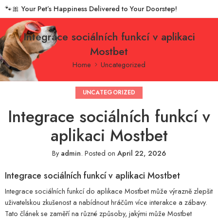
🐾🎀
Your Pet’s Happiness Delivered to Your Doorstep!
Integrace sociálních funkcí v aplikaci
Mostbet
Home
Uncategorized
UNCATEGORIZED
Integrace sociálních funkcí v
aplikaci Mostbet
By
admin
.
Posted on
April 22, 2026
Integrace sociálních funkcí v aplikaci Mostbet
Integrace sociálních funkcí do aplikace Mostbet může výrazně zlepšit
uživatelskou zkušenost a nabídnout hráčům více interakce a zábavy.
Tato článek se zaměří na různé způsoby, jakými může Mostbet