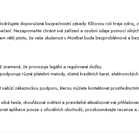
ržujete doporučené bezpečnostní zásady. Klíčovou roli hraje zdroj, ze
zpečení. Nezapomeňte chránit svá zařízení a osobní údaje pomocí silnýc
m větší jistotu, že vaše zkušenost s Mostbet bude bezproblémová a be
ž znamená, že provozuje legální a regulované služby.
odporuje různé platební metody, včetně kreditních karet, elektronickýc
nabízí zákaznickou podporu, kterou můžete kontaktovat prostřednictvím
ilná hesla, dvoufázové ověření a pravidelně aktualizovat své přihlašovac
ovat aplikace pouze z oficiálních obchodů, prozkoumávejte recenze a z