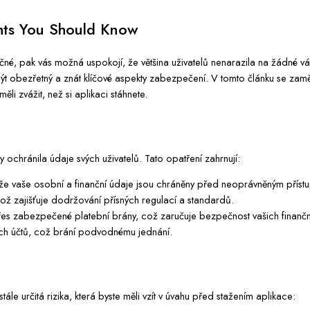
ghts You Should Know
čné, pak vás možná uspokojí, že většina uživatelů nenarazila na žádné v
být obezřetný a znát klíčové aspekty zabezpečení. V tomto článku se za
ěli zvážit, než si aplikaci stáhnete.
ochránila údaje svých uživatelů. Tato opatření zahrnují:
 že vaše osobní a finanční údaje jsou chráněny před neoprávněným příst
což zajišťuje dodržování přísných regulací a standardů.
es zabezpečené platební brány, což zaručuje bezpečnost vašich finančn
ých účtů, což brání podvodnému jednání.
le určitá rizika, která byste měli vzít v úvahu před stažením aplikace: