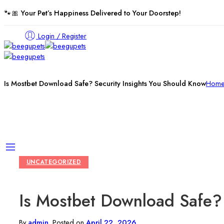
🐾🎀
Your Pet’s Happiness Delivered to Your Doorstep!
Login / Register
Is Mostbet Download Safe? Security Insights You Should Know
Hom
UNCATEGORIZED
Is Mostbet Download Safe? 
By
admin
.
Posted on
April 22, 2026