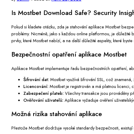
Is Mostbet Download Safe? Security Insi
Pokud si kladete otázku, zda je stahování aplikace Mostbet bezpe
problémy. Nicméně, jako s každou online platformou, je důležité 
prvky, které Mostbet nabízí, a na další důležité aspekty, které byste m
Bezpečnostní opatření aplikace Mostbet
Aplikace Mostbet implementuje řadu bezpečnostních opatření, aby 
Šifrování dat:
Mostbet využívá šifrování SSL, což znamená,
Licencování:
Mostbet je registrován a má platnou licenci, 
Zabezpečení plateb:
Všechny transakce jsou prováděny př
Ověřování uživatelů:
Aplikace vyžaduje ověření uživatelsk
Možná rizika stahování aplikace
Přestože Mostbet dodržuje vysoké standardy bezpečnosti, existují stá