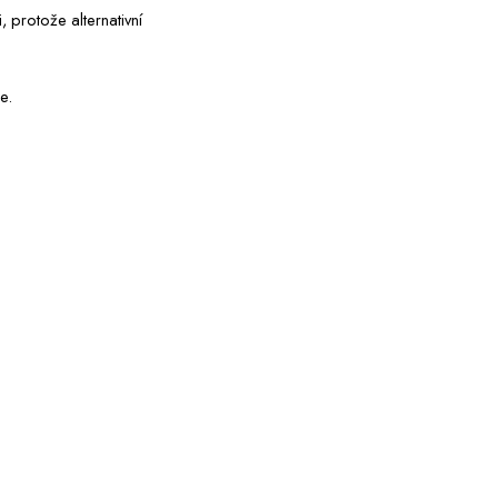
 protože alternativní
e.