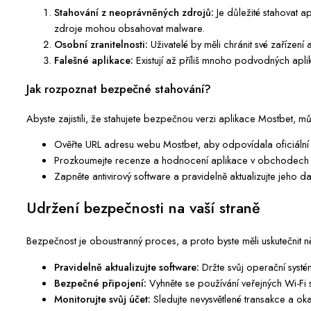
Stahování z neoprávněných zdrojů:
Je důležité stahovat a
zdroje mohou obsahovat malware.
Osobní zranitelnosti:
Uživatelé by měli chránit své zařízení 
Falešné aplikace:
Existují až příliš mnoho podvodných apli
Jak rozpoznat bezpečné stahování?
Abyste zajistili, že stahujete bezpečnou verzi aplikace Mostbet, může
Ověřte URL adresu webu Mostbet, aby odpovídala oficiáln
Prozkoumejte recenze a hodnocení aplikace v obchodech 
Zapněte antivirový software a pravidelně aktualizujte jeho d
Udržení bezpečnosti na vaší straně
Bezpečnost je oboustranný proces, a proto byste měli uskutečnit ně
Pravidelně aktualizujte software:
Držte svůj operační systém
Bezpečné připojení:
Vyhněte se používání veřejných Wi-Fi s
Monitorujte svůj účet:
Sledujte nevysvětlené transakce a oka