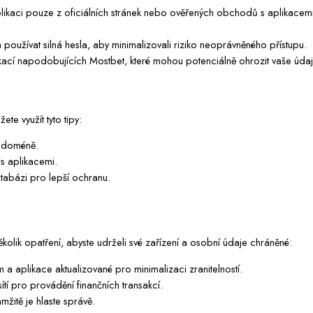
plikaci pouze z oficiálních stránek nebo ověřených obchodů s aplikacemi,
a používat silná hesla, aby minimalizovali riziko neoprávněného přístupu.
kací napodobujících Mostbet, které mohou potenciálně ohrozit vaše údaj
te využít tyto tipy:
í doméně.
s aplikacemi.
atabázi pro lepší ochranu.
kolik opatření, abyste udrželi své zařízení a osobní údaje chráněné:
 a aplikace aktualizované pro minimalizaci zranitelností.
ítí pro provádění finančních transakcí.
mžitě je hlaste správě.