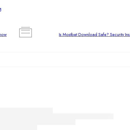
Know
Is Mostbet Download Safe? Security In
idering gambling on line
 becoming sent directly to your own Bitcoin wallet
l way to boost your balance easily
 gambling on line