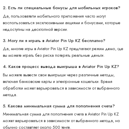
2. Есть ли специальные бонусы для мобильных игроков?
Да, пользователи мобильного приложения часто могут
воспользоваться эксклюзивными акциями и бонусами, которые
недоступны на десктопной версии.
3. Могу ли я играть в Aviator Pin Up KZ бесплатно?
Да, многие игры в Aviator Pin Up KZ предлагают режим демо, где
вы можете играть без риска потерять реальные деньги.
4. Каков процесс вывода выигрыша в Aviator Pin Up KZ?
Вы можете вывести свои выигрыши через различные методы,
включая банковские карты и электронные кошельки. Время
обработки может варьироваться в зависимости от выбранного
метода.
5. Какова минимальная сумма для пополнения счета?
Минимальная сумма для пополнения счета в Aviator Pin Up KZ
может варьироваться в зависимости от выбранного метода, но
обычно составляет около 500 тенге.