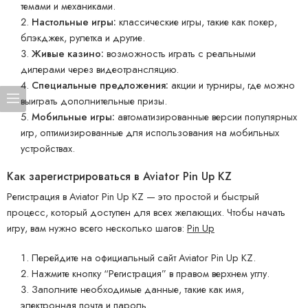
темами и механиками.
Настольные игры:
классические игры, такие как покер,
блэкджек, рулетка и другие.
Живые казино:
возможность играть с реальными
дилерами через видеотрансляцию.
Специальные предложения:
акции и турниры, где можно
выиграть дополнительные призы.
Мобильные игры:
автоматизированные версии популярных
игр, оптимизированные для использования на мобильных
устройствах.
Как зарегистрироваться в Aviator Pin Up KZ
Регистрация в Aviator Pin Up KZ — это простой и быстрый
процесс, который доступен для всех желающих. Чтобы начать
игру, вам нужно всего несколько шагов:
Pin Up
Перейдите на официальный сайт Aviator Pin Up KZ.
Нажмите кнопку “Регистрация” в правом верхнем углу.
Заполните необходимые данные, такие как имя,
электронная почта и пароль.