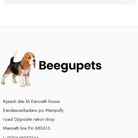
Retro Bet Casino: Quick Wins and High‑Intensity Play f
Bijeesh das kh Karuvath house
Kandassankadavu po Mampully
road Opposite ration shop
Mannath line Pin 680613.
(+91)9645957244,