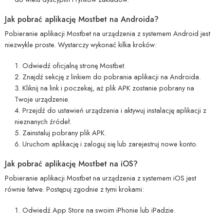
Jak pobrać aplikację Mostbet na Androida?
Pobieranie aplikacji Mostbet na urządzenia z systemem Android jest
niezwykle proste. Wystarczy wykonać kilka kroków:
Odwiedź oficjalną stronę Mostbet.
Znajdź sekcję z linkiem do pobrania aplikacji na Androida.
Kliknij na link i poczekaj, aż plik APK zostanie pobrany na
Twoje urządzenie.
Przejdź do ustawień urządzenia i aktywuj instalację aplikacji z
nieznanych źródeł.
Zainstaluj pobrany plik APK.
Uruchom aplikację i zaloguj się lub zarejestruj nowe konto.
Jak pobrać aplikację Mostbet na iOS?
Pobieranie aplikacji Mostbet na urządzenia z systemem iOS jest
równie łatwe. Postępuj zgodnie z tymi krokami:
Odwiedź App Store na swoim iPhonie lub iPadzie.