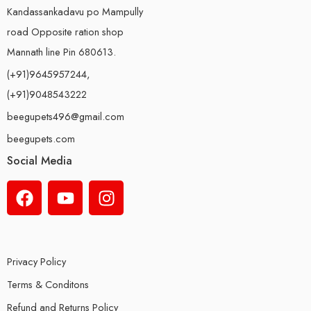
Kandassankadavu po Mampully
road Opposite ration shop
Mannath line Pin 680613.
(+91)9645957244,
(+91)9048543222
beegupets496@gmail.com
beegupets.com
Social Media
Privacy Policy
Terms & Conditons
Refund and Returns Policy