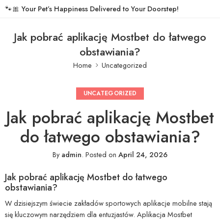
🐾🎀
Your Pet’s Happiness Delivered to Your Doorstep!
Jak pobrać aplikację Mostbet do łatwego
obstawiania?
Home
Uncategorized
UNCATEGORIZED
Jak pobrać aplikację Mostbet
do łatwego obstawiania?
By
admin
.
Posted on
April 24, 2026
Jak pobrać aplikację Mostbet do łatwego
obstawiania?
W dzisiejszym świecie zakładów sportowych aplikacje mobilne stają
się kluczowym narzędziem dla entuzjastów. Aplikacja Mostbet