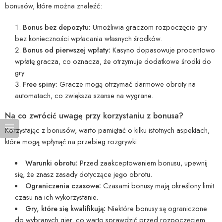
bonusów, które można znaleźć:
Bonus bez depozytu:
Umożliwia graczom rozpoczęcie gry
bez konieczności wpłacania własnych środków.
Bonus od pierwszej wpłaty:
Kasyno dopasowuje procentowo
wpłatę gracza, co oznacza, że otrzymuje dodatkowe środki do
gry.
Free spiny:
Gracze mogą otrzymać darmowe obroty na
automatach, co zwiększa szanse na wygrane.
Na co zwrócić uwagę przy korzystaniu z bonusa?
Korzystając z bonusów, warto pamiętać o kilku istotnych aspektach,
które mogą wpłynąć na przebieg rozgrywki:
Warunki obrotu:
Przed zaakceptowaniem bonusu, upewnij
się, że znasz zasady dotyczące jego obrotu.
Ograniczenia czasowe:
Czasami bonusy mają określony limit
czasu na ich wykorzystanie.
Gry, które się kwalifikują:
Niektóre bonusy są ograniczone
do wybranych gier, co warto sprawdzić przed rozpoczęciem