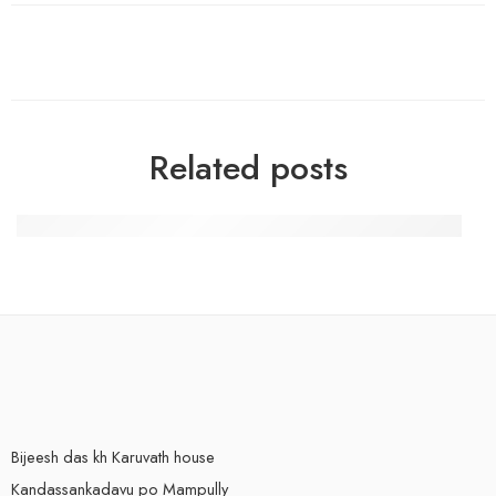
Related posts
Netent Códigos promocionais para oscar spin Slots
Bijeesh das kh Karuvath house
Kandassankadavu po Mampully