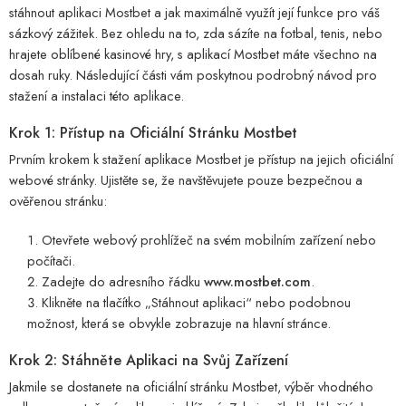
stáhnout aplikaci Mostbet a jak maximálně využít její funkce pro váš
sázkový zážitek. Bez ohledu na to, zda sázíte na fotbal, tenis, nebo
hrajete oblíbené kasinové hry, s aplikací Mostbet máte všechno na
dosah ruky. Následující části vám poskytnou podrobný návod pro
stažení a instalaci této aplikace.
Krok 1: Přístup na Oficiální Stránku Mostbet
Prvním krokem k stažení aplikace Mostbet je přístup na jejich oficiální
webové stránky. Ujistěte se, že navštěvujete pouze bezpečnou a
ověřenou stránku:
Otevřete webový prohlížeč na svém mobilním zařízení nebo
počítači.
Zadejte do adresního řádku
www.mostbet.com
.
Klikněte na tlačítko „Stáhnout aplikaci“ nebo podobnou
možnost, která se obvykle zobrazuje na hlavní stránce.
Krok 2: Stáhněte Aplikaci na Svůj Zařízení
Jakmile se dostanete na oficiální stránku Mostbet, výběr vhodného