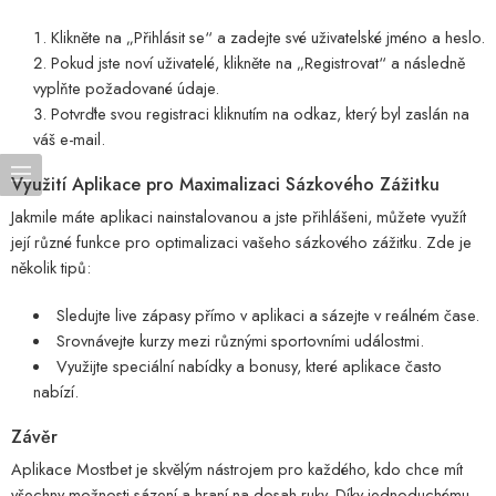
Klikněte na „Přihlásit se“ a zadejte své uživatelské jméno a heslo.
Pokud jste noví uživatelé, klikněte na „Registrovat“ a následně
vyplňte požadované údaje.
Potvrďte svou registraci kliknutím na odkaz, který byl zaslán na
váš e-mail.
Využití Aplikace pro Maximalizaci Sázkového Zážitku
Jakmile máte aplikaci nainstalovanou a jste přihlášeni, můžete využít
její různé funkce pro optimalizaci vašeho sázkového zážitku. Zde je
několik tipů:
Sledujte live zápasy přímo v aplikaci a sázejte v reálném čase.
Srovnávejte kurzy mezi různými sportovními událostmi.
Využijte speciální nabídky a bonusy, které aplikace často
nabízí.
Závěr
Aplikace Mostbet je skvělým nástrojem pro každého, kdo chce mít
všechny možnosti sázení a hraní na dosah ruky. Díky jednoduchému