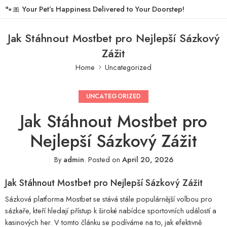
🐾🎀
Your Pet’s Happiness Delivered to Your Doorstep!
Jak Stáhnout Mostbet pro Nejlepší Sázkový
Zážit
Home
Uncategorized
UNCATEGORIZED
Jak Stáhnout Mostbet pro
Nejlepší Sázkový Zážit
By
admin
.
Posted on
April 20, 2026
Jak Stáhnout Mostbet pro Nejlepší Sázkový Zážit
Sázková platforma Mostbet se stává stále populárnější volbou pro
sázkaře, kteří hledají přístup k široké nabídce sportovních událostí a
kasinových her. V tomto článku se podíváme na to, jak efektivně