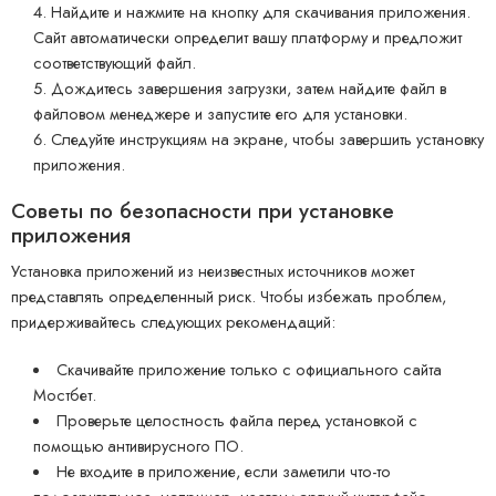
Найдите и нажмите на кнопку для скачивания приложения.
Сайт автоматически определит вашу платформу и предложит
соответствующий файл.
Дождитесь завершения загрузки, затем найдите файл в
файловом менеджере и запустите его для установки.
Следуйте инструкциям на экране, чтобы завершить установку
приложения.
Советы по безопасности при установке
приложения
Установка приложений из неизвестных источников может
представлять определенный риск. Чтобы избежать проблем,
придерживайтесь следующих рекомендаций:
Скачивайте приложение только с официального сайта
Мостбет.
Проверьте целостность файла перед установкой с
помощью антивирусного ПО.
Не входите в приложение, если заметили что-то