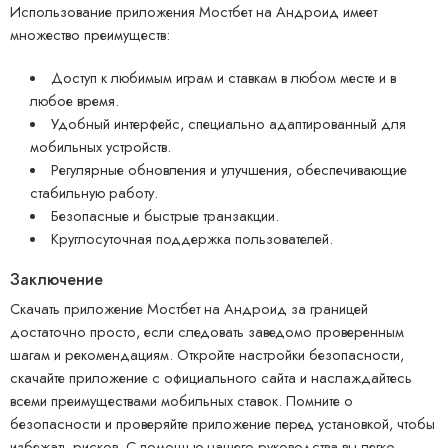
Использование приложения Мостбет на Андроид имеет
множество преимуществ:
Доступ к любимым играм и ставкам в любом месте и в
любое время.
Удобный интерфейс, специально адаптированный для
мобильных устройств.
Регулярные обновления и улучшения, обеспечивающие
стабильную работу.
Безопасные и быстрые транзакции.
Круглосуточная поддержка пользователей.
Заключение
Скачать приложение Мостбет на Андроид за границей
достаточно просто, если следовать заведомо проверенным
шагам и рекомендациям. Откройте настройки безопасности,
скачайте приложение с официального сайта и наслаждайтесь
всеми преимуществами мобильных ставок. Помните о
безопасности и проверяйте приложение перед установкой, чтобы
избежать рисков. С помощью нашего руководства вы легко