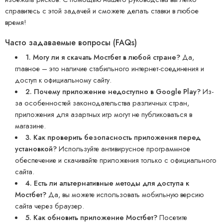
справитесь с этой задачей и сможете делать ставки в любое
время!
Часто задаваемые вопросы (FAQs)
1. Могу ли я скачать Мостбет в любой стране?
Да,
главное – это наличие стабильного интернет-соединения и
доступ к официальному сайту.
2. Почему приложение недоступно в Google Play?
Из-
за особенностей законодательства различных стран,
приложения для азартных игр могут не публиковаться в
магазине.
3. Как проверить безопасность приложения перед
установкой?
Используйте антивирусное программное
обеспечение и скачивайте приложения только с официального
сайта.
4. Есть ли альтернативные методы для доступа к
Мостбет?
Да, вы можете использовать мобильную версию
сайта через браузер.
5. Как обновить приложение Мостбет?
Посетите