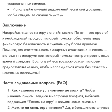
установленных лимитов.
Используйте функции уведомлений, если они доступны,
чтобы следить за своими лимитами.
Заключение
Настройка лимитов на игру в онлайн-казино Пинап – это простой
и необходимый процесс, который поможет обеспечить вашу
финансовую безопасность и сделать игру более приятной.
Помните, что ответственность в азартных играх важна, и лимиты –
это один из инструментов, который поможет контролировать ваше
время и средства. Воспользуйтесь возможностями, которые
предоставляет казино, чтобы наслаждаться игрой без стресса и
негативных последствий.
Часто задаваемые вопросы (FAQ)
Как изменить уже установленные лимиты?
Чтобы
изменить лимиты, зайдите в настройки профиля, выберите
подраздел “Лимиты на игру” и введите новые значения.
Можно ли снять ограничения?
Да, в большинстве случаев