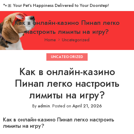
🐾🎀
Your Pet’s Happiness Delivered to Your Doorstep!
Как в онлайн-казино Пинап легко
настроить лимиты на игру?
Home
Uncategorized
UNCATEGORIZED
Как в онлайн-казино
Пинап легко настроить
лимиты на игру?
By
admin
.
Posted on
April 21, 2026
Как в онлайн-казино Пинап легко настроить
лимиты на игру?