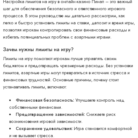
Настройка лимитов на игру в онлайн-казино Пинап – это важный
шаг для обеспечения безопасного и ответственного игрового
процесса. В этом руководстве мы детально рассмотрим, как
легко и быстро установить лимиты на ставки, депозит и время игры,
позволяя игрокам контролировать свои финансовые расходы и
избегать потенциальных проблем с азартными играми.
Зачем нужны лимиты на игру?
Лимиты на игру помогают игрокам лучше управлять своим
бюджетом и предотвращать чрезмерные расходы. Без установки
лимитов, азартные игры могут превратиться в источник стресса и
финансовых трудностей. Основные причины, почему стоит
устанавливать лимиты, включают:
Финансовая безопасность:
Улучшаете контроль над
собственными финансами.
Предотвращение зависимостей:
Снижаете риск
возникновения игровой зависимости.
Сохранение удовольствия:
Игра становится комфортной
и не вызывает стресса.