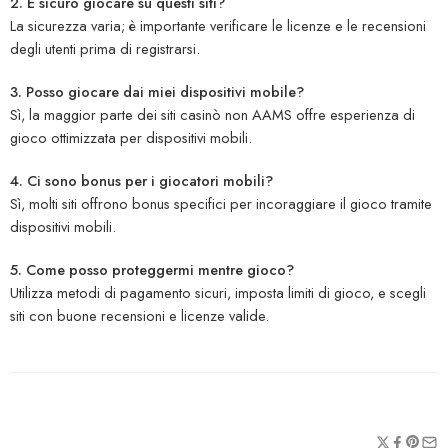
2. È sicuro giocare su questi siti?
La sicurezza varia; è importante verificare le licenze e le recensioni
degli utenti prima di registrarsi.
3. Posso giocare dai miei dispositivi mobile?
Sì, la maggior parte dei siti casinò non AAMS offre esperienza di
gioco ottimizzata per dispositivi mobili.
4. Ci sono bonus per i giocatori mobili?
Sì, molti siti offrono bonus specifici per incoraggiare il gioco tramite
dispositivi mobili.
5. Come posso proteggermi mentre gioco?
Utilizza metodi di pagamento sicuri, imposta limiti di gioco, e scegli
siti con buone recensioni e licenze valide.