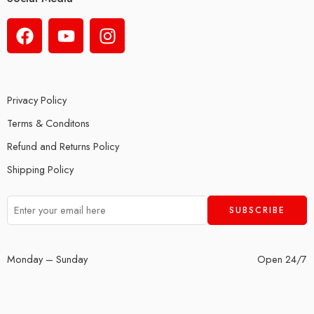
Privacy Policy
Terms & Conditons
Refund and Returns Policy
Shipping Policy
Monday – Sunday
Open 24/7