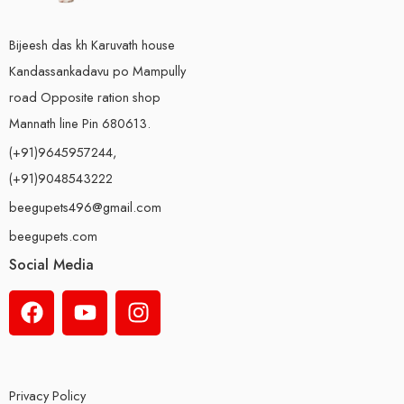
Bijeesh das kh Karuvath house
Kandassankadavu po Mampully
road Opposite ration shop
Mannath line Pin 680613.
(+91)9645957244,
(+91)9048543222
beegupets496@gmail.com
beegupets.com
Social Media
Privacy Policy