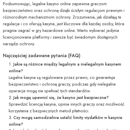
Podsumowując, legalne kasyno online zapewnia graczom
bezpieczeństwo oraz ochronę dzięki ścisłym regulacjom prawnym i
różnorodnym mechanizmom ochrony. Zrozumienie, jak działają te
regulacje i co oferują kasyna, jest kluczowe dla każdej osoby, która
pragnie zagrać w gry hazardowe online. Warto wybierać jedynie
licencjonowane platformy i zawsze być świadomym dostępnych
narzędzi ochrony.
Najczęściej zadawane pytania (FAQ)
Jakie są różnice między legalnym a nielegalnym kasynem
online?
Legalne kasyna są regulowane przez prawo, co gwarantuje
bezpieczeństwo i ochronę graczy, podczas gdy nielegalne
operacje mogą nie spełniać tych standardów.
Jak mogę upewnić się, że kasyno jest bezpieczne?
Sprawdzić licencję kasyna, opinie innych graczy oraz możliwość
korzystania z bezpiecznych metod płatności.
Czy mogę samodzielnie ustalić limity wydatków w kasynie
online?