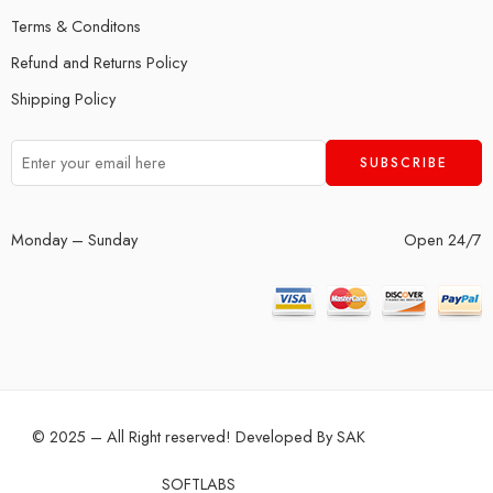
Terms & Conditons
Refund and Returns Policy
Shipping Policy
Monday – Sunday
Open 24/7
© 2025 – All Right reserved! Developed By
SAK
SOFTLABS