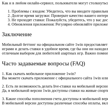
Как и в любом онлайн-сервисе, пользователи могут столкнуть
Проблемы с входом:
Убедитесь, что вы вводите правильн
Долгое время загрузки:
Проверьте качество вашего интерн
Не проходят ставки:
Пожалуйста, убедитесь, что у вас дос
Обновления приложения:
Регулярно обновляйте приложе
Заключение
Мобильный беттинг на официальном сайте 1win предоставляет
играми и делать ставки в удобное время, где бы они ни нахо
отличным выбором для любителей азартных игр. Важно помнить
Частo задаваемые вопросы (FAQ)
1. Как скачать мобильное приложение 1win?
Вы можете скачать приложение с официального сайта 1win или
2. Есть ли возможность делать live-ставки на мобильной версии
Да, в мобильной версии 1win доступны ставки на живые спорт
3. Какие способы пополнения счета доступны в мобильной вер
В мобильной версии доступны различные способы оплаты, вклю