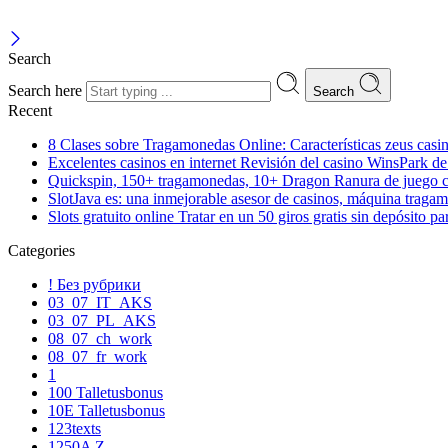
Search
Search here
Search
Recent
8 Clases sobre Tragamonedas Online: Características zeus casi
Excelentes casinos en internet Revisión del casino WinsPark d
Quickspin, 150+ tragamonedas, 10+ Dragon Ranura de juego c
SlotJava es: una inmejorable asesor de casinos, máquina tragam
Slots gratuito online Tratar en un 50 giros gratis sin depósito
Categories
! Без рубрики
03_07_IT_AKS
03_07_PL_AKS
08_07_ch_work
08_07_fr_work
1
100 Talletusbonus
10E Talletusbonus
123texts
1250A Z