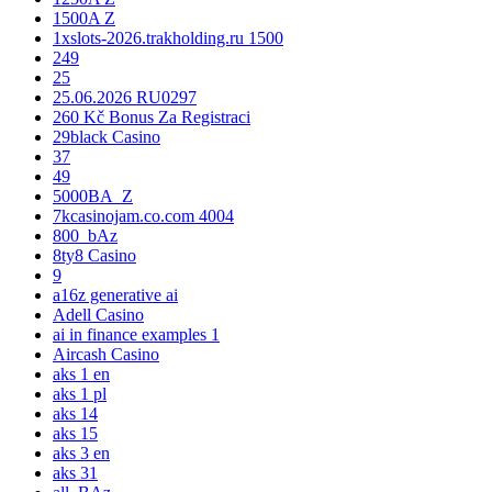
1500A Z
1xslots-2026.trakholding.ru 1500
249
25
25.06.2026 RU0297
260 Kč Bonus Za Registraci
29black Casino
37
49
5000BA_Z
7kcasinojam.co.com 4004
800_bAz
8ty8 Casino
9
a16z generative ai
Adell Casino
ai in finance examples 1
Aircash Casino
aks 1 en
aks 1 pl
aks 14
aks 15
aks 3 en
aks 31