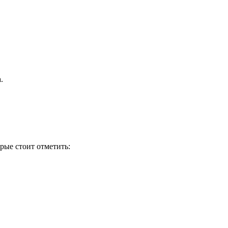
.
рые стоит отметить: