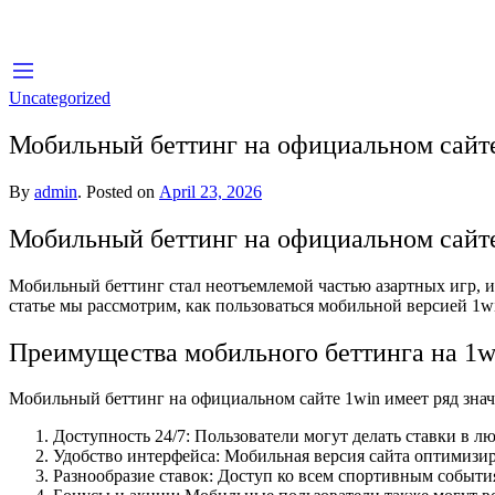
Uncategorized
Мобильный беттинг на официальном сайте
By
admin
.
Posted on
April 23, 2026
Мобильный беттинг на официальном сайте
Мобильный беттинг стал неотъемлемой частью азартных игр, и
статье мы рассмотрим, как пользоваться мобильной версией 1w
Преимущества мобильного беттинга на 1w
Мобильный беттинг на официальном сайте 1win имеет ряд знач
Доступность 24/7:
Пользователи могут делать ставки в лю
Удобство интерфейса:
Мобильная версия сайта оптимизир
Разнообразие ставок:
Доступ ко всем спортивным события