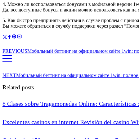
4. Можно ли воспользоваться бонусами в мобильной версии 1w
Да, все доступные бонусы и акции можно использовать как на 
5. Как быстро предпринять действия в случае проблем с прил
Вы можете обратиться в службу поддержки через раздел “Помо
PREVIOUS
Мобильный беттинг на официальном сайте 1win: п
NEXT
Мобильный беттинг на официальном сайте 1win: полное
Related posts
8 Clases sobre Tragamonedas Online: Características 
Excelentes casinos en internet Revisión del casino W