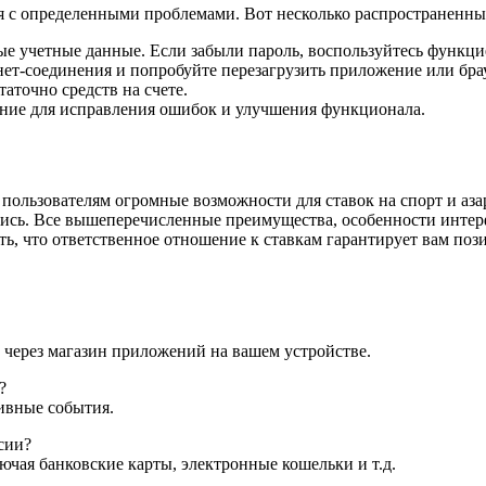
ся с определенными проблемами. Вот несколько распространенны
ые учетные данные. Если забыли пароль, воспользуйтесь функци
ет-соединения и попробуйте перезагрузить приложение или бра
таточно средств на счете.
ние для исправления ошибок и улучшения функционала.
 пользователям огромные возможности для ставок на спорт и а
дились. Все вышеперечисленные преимущества, особенности инт
, что ответственное отношение к ставкам гарантирует вам поз
 через магазин приложений на вашем устройстве.
?
ивные события.
сии?
чая банковские карты, электронные кошельки и т.д.