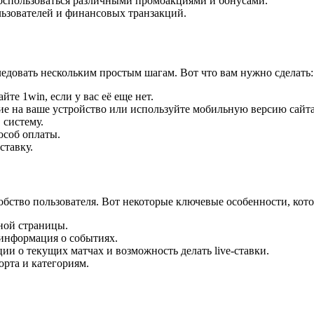
оспользоваться различными промоакциями и бонусами.
ьзователей и финансовых транзакций.
ледовать нескольким простым шагам. Вот что вам нужно сделать:
те 1win, если у вас её еще нет.
е на ваше устройство или используйте мобильную версию сайта
 систему.
особ оплаты.
ставку.
обство пользователя. Вот некоторые ключевые особенности, кото
ной страницы.
информация о событиях.
 о текущих матчах и возможность делать live-ставки.
орта и категориям.