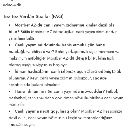
edəcəkdir.
Tez-tez Verilən Suallar (FAQ)
Mostbet AZ-də canlı yayım xidmətinə kimlər daxil ola
bilər?
Bütün Mostbet AZ istifadəçiləri canlı yayım xidmətindən
yararlana bilər.
Canlı yayım müddətində bahis etmək üçün hansı
məbləğlərə ehtiyac var?
Bahis yerləşdirmək üçün minimum və
maksimum məbləğlər Mostbet AZ-də dəyişə bilər, lakin tipik
olaraq aşağı səviyyədən başlayır.
İdman hadisələrini canlı izləmək üçün əlavə ödəniş tələb
olunurmu?
Xeyr, canlı yayım xidməti pulsuzdur, sadəcə
hesabınızda balans olmalıdır.
Hansı idman növləri canlı yayımda mövcuddur?
Futbol,
basketbol, tennis və daha çox idman növü ilə birlikdə canlı yayım
müxtəliftir.
Canlı yayıma necə qoşulmaq olar?
Mostbet AZ hesabınıza
daxil olun, canlı yayım bölməsinə keçin və maraqlandığınız
hadisəni seçin.