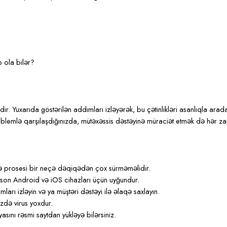
 ola bilər?
. Yuxarıda göstərilən addımları izləyərək, bu çətinlikləri asanlıqla aradan
oblemlə qarşılaşdığınızda, mütəxəssis dəstəyinə müraciət etmək də hər zama
 prosesi bir neçə dəqiqədən çox sürməməlidir.
on Android və iOS cihazları üçün uyğundur.
arı izləyin və ya müştəri dəstəyi ilə əlaqə saxlayın.
zdə virus yoxdur.
asını rəsmi saytdan yükləyə bilərsiniz.