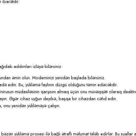
n ibarətdir:
ıdakı addımları izləyə bilərsiniz:
ğundan əmin olun. Modeminizi yenidən başlada bilərsiniz.
ifadə edin. Bu, yükləmə faylının düzgü olduğunu təmin edəcəkdir.
virusun müdaxiləsinin qarşısını almaq üçün onu müvəqqəti olaraq deaktiv
layın. Əgər cihaz uyğun deyilsə, başqa bir cihazdan cəhd edin.
a, onu yenidən yükləməyə çalışın.
bəzən yükləmə prosesi ilə bağlı ətraflı məlumat tələb edirlər. Bu suallar 