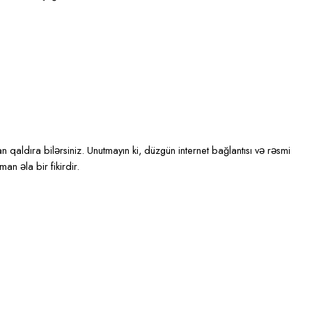
 qaldıra bilərsiniz. Unutmayın ki, düzgün internet bağlantısı və rəsmi
n əla bir fikirdir.