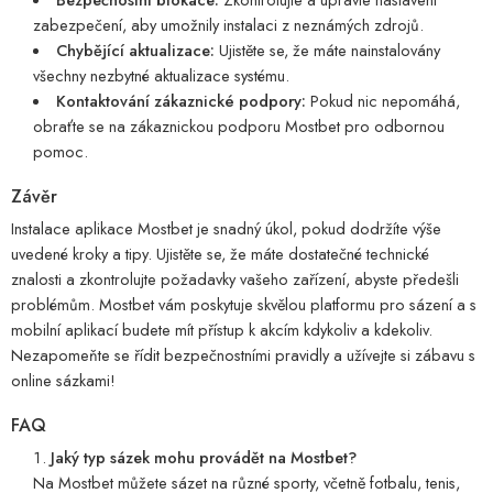
zabezpečení, aby umožnily instalaci z neznámých zdrojů.
Chybějící aktualizace:
Ujistěte se, že máte nainstalovány
všechny nezbytné aktualizace systému.
Kontaktování zákaznické podpory:
Pokud nic nepomáhá,
obraťte se na zákaznickou podporu Mostbet pro odbornou
pomoc.
Závěr
Instalace aplikace Mostbet je snadný úkol, pokud dodržíte výše
uvedené kroky a tipy. Ujistěte se, že máte dostatečné technické
znalosti a zkontrolujte požadavky vašeho zařízení, abyste předešli
problémům. Mostbet vám poskytuje skvělou platformu pro sázení a s
mobilní aplikací budete mít přístup k akcím kdykoliv a kdekoliv.
Nezapomeňte se řídit bezpečnostními pravidly a užívejte si zábavu s
online sázkami!
FAQ
Jaký typ sázek mohu provádět na Mostbet?
Na Mostbet můžete sázet na různé sporty, včetně fotbalu, tenis,