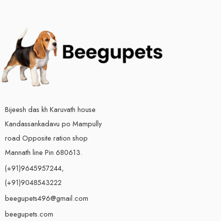
Bijeesh das kh Karuvath house
Kandassankadavu po Mampully
road Opposite ration shop
Mannath line Pin 680613.
(+91)9645957244,
(+91)9048543222
beegupets496@gmail.com
beegupets.com