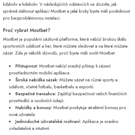
kdykoliv a kdekoliv. V následujících odstavcích se dozvíte, jak
správně stáhnout aplikaci Mostbet a jaké kroky byste měli podniknout
pro bezproblémovou instalaci.
Proč vybrat Mostbet?
Mostbet je populární sázková platforma, která nabízí širokou škálu
sportovních událostí a her, které můžete sledovat a na které můžete
sázet. Zde je několik důvodů, proč byste měli zvolit Mostbet:
Přístupnost:
Mostbet nabízí snadný přístup k sázení
prostřednictvím mobilní aplikace.
Široká nabídka sázek:
Můžete sázet na různé sporty a
události, včetně fotbalu, basketbalu a esportů.
Bezpečné transakce:
Zajišťují bezpečnost vašich finančních
prostředků a osobních údajů.
Nabídky a bonusy:
Mostbet poskytuje atraktivní bonusy pro
nové uživatele.
Jednoduché uživatelské rozhraní:
Aplikace je snadno
ovladatelná a intuitivní.