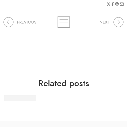
PREVIOUS
NEXT
Related posts
Pragmatic Play