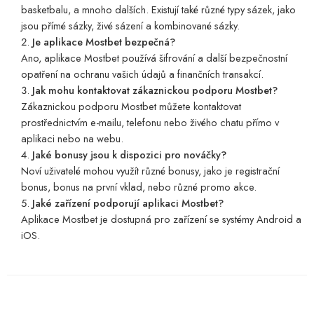
basketbalu, a mnoho dalších. Existují také různé typy sázek, jako
jsou přímé sázky, živé sázení a kombinované sázky.
Je aplikace Mostbet bezpečná?
Ano, aplikace Mostbet používá šifrování a další bezpečnostní
opatření na ochranu vašich údajů a finančních transakcí.
Jak mohu kontaktovat zákaznickou podporu Mostbet?
Zákaznickou podporu Mostbet můžete kontaktovat
prostřednictvím e-mailu, telefonu nebo živého chatu přímo v
aplikaci nebo na webu.
Jaké bonusy jsou k dispozici pro nováčky?
Noví uživatelé mohou využít různé bonusy, jako je registrační
bonus, bonus na první vklad, nebo různé promo akce.
Jaké zařízení podporují aplikaci Mostbet?
Aplikace Mostbet je dostupná pro zařízení se systémy Android a
iOS.