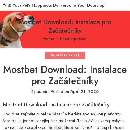
🐾🎀
Your Pet’s Happiness Delivered to Your Doorstep!
Mostbet Download: Instalace pro
Začátečníky
Home
Uncategorized
UNCATEGORIZED
Mostbet Download: Instalace
pro Začátečníky
By
admin
.
Posted on
April 21, 2026
Mostbet Download: Instalace pro Začátečníky
Pokud se zajímáte o online sázení a hledáte spolehlivou platformu,
Mostbet je jednou z nejlepších možností. Tento článek vám poskytne
tipy na instalaci aplikace Mostbet, která vám umožní přístup k sázení