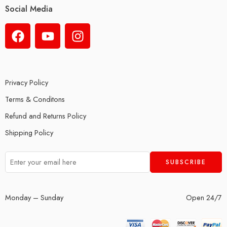
Social Media
Privacy Policy
Terms & Conditons
Refund and Returns Policy
Shipping Policy
Monday – Sunday
Open 24/7