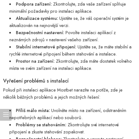
Podpora zařízení:
Zkontrolujte, zda vaše zařízení splňuje
minimální požadavky pro instalaci aplikace.
Aktualizace systému:
Ujistěte se, že váš operační systém je
aktualizován na nejnovější verzi.
Bezpečnostní nastavení:
Povolte instalaci aplikací z
neznámých zdrojů v nastavení vašeho zařízení.
Stabilní internetové připojení:
Ujistěte se, že máte stabilní a
rychlé internetové připojení během stahování a instalace.
Prostor na zařízení:
Zkontrolujte, zda máte dostatek volného
místa ve svém zařízení na instalaci aplikace.
Vyřešení problémů s instalací
Pokud při instalaci aplikace Mostbet narazíte na potíže, zde je
několik běžných problémů a jejich možných řešení:
Příliš málo místa:
Uvolněte místo na zařízení, odstraněním
nepotřebných aplikací nebo souborů.
Problémy se stahováním:
Zkontrolujte své internetové
připojení a zkuste stahování zopakovat.
Bezpečnostní blokace:
Zkontrolujte a upravte nastavení