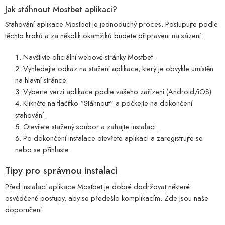
Jak stáhnout Mostbet aplikaci?
Stahování aplikace Mostbet je jednoduchý proces. Postupujte podle
těchto kroků a za několik okamžiků budete připraveni na sázení:
Navštivte oficiální webové stránky Mostbet.
Vyhledejte odkaz na stažení aplikace, který je obvykle umístěn
na hlavní stránce.
Vyberte verzi aplikace podle vašeho zařízení (Android/iOS).
Klikněte na tlačítko “Stáhnout” a počkejte na dokončení
stahování.
Otevřete stažený soubor a zahajte instalaci.
Po dokončení instalace otevřete aplikaci a zaregistrujte se
nebo se přihlaste.
Tipy pro správnou instalaci
Před instalací aplikace Mostbet je dobré dodržovat některé
osvědčené postupy, aby se předešlo komplikacím. Zde jsou naše
doporučení: