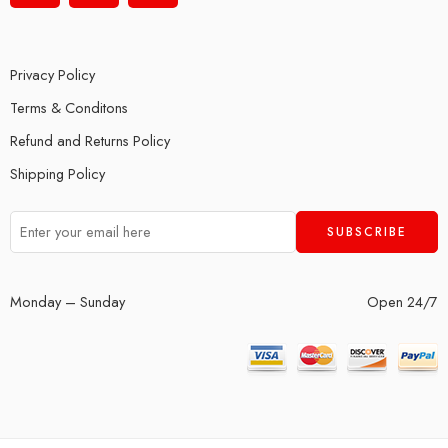
Privacy Policy
Terms & Conditons
Refund and Returns Policy
Shipping Policy
Monday – Sunday
Open 24/7