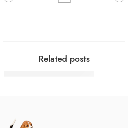
Related posts
Trending Online Casino Bonuses in 2025