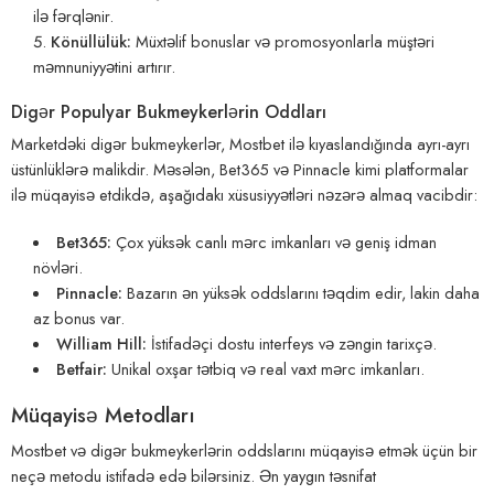
ilə fərqlənir.
Könüllülük:
Müxtəlif bonuslar və promosyonlarla müştəri
məmnuniyyətini artırır.
Digər Populyar Bukmeykerlərin Oddları
Marketdəki digər bukmeykerlər, Mostbet ilə kıyaslandığında ayrı-ayrı
üstünlüklərə malikdir. Məsələn, Bet365 və Pinnacle kimi platformalar
ilə müqayisə etdikdə, aşağıdakı xüsusiyyətləri nəzərə almaq vacibdir:
Bet365:
Çox yüksək canlı mərc imkanları və geniş idman
növləri.
Pinnacle:
Bazarın ən yüksək oddslarını təqdim edir, lakin daha
az bonus var.
William Hill:
İstifadəçi dostu interfeys və zəngin tarixçə.
Betfair:
Unikal oxşar tətbiq və real vaxt mərc imkanları.
Müqayisə Metodları
Mostbet və digər bukmeykerlərin oddslarını müqayisə etmək üçün bir
neçə metodu istifadə edə bilərsiniz. Ən yaygın təsnifat