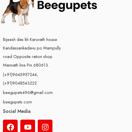
Bijeesh das kh Karuvath house
Kandassankadavu po Mampully
road Opposite ration shop
Mannath line Pin 680613.
(+91)9645957244,
(+91)9048543222
beegupets496@gmail.com
beegupets.com
Social Media