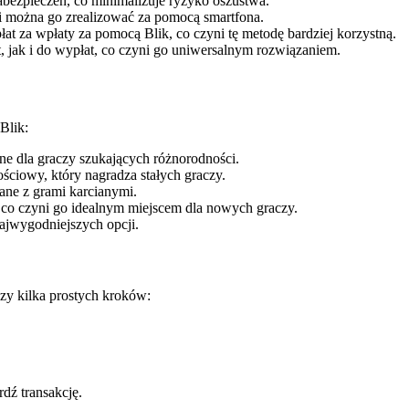
bezpieczeń, co minimalizuje ryzyko oszustwa.
 i można go zrealizować za pomocą smartfona.
at za wpłaty za pomocą Blik, co czyni tę metodę bardziej korzystną.
 jak i do wypłat, co czyni go uniwersalnym rozwiązaniem.
Blik:
lne dla graczy szukających różnorodności.
ściowy, który nagradza stałych graczy.
ne z grami karcianymi.
a, co czyni go idealnym miejscem dla nowych graczy.
najwygodniejszych opcji.
zy kilka prostych kroków:
dź transakcję.