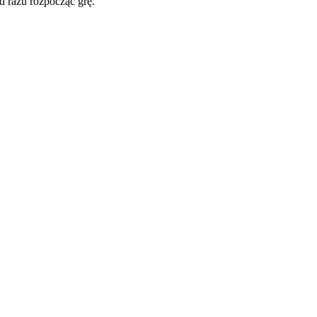
d razu rozpocząć grę.