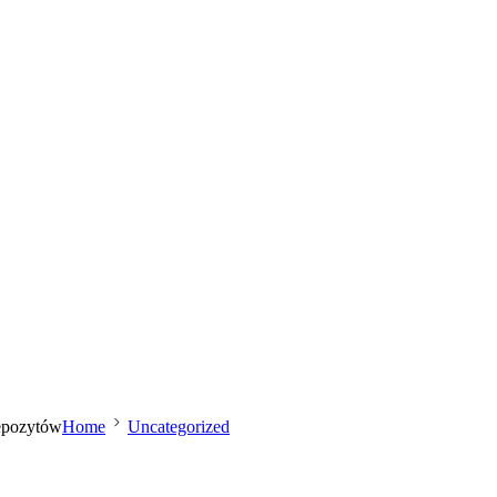
Depozytów
Home
Uncategorized