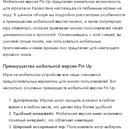
Мобильная версия Pin Up предлагает уникальную возможность
для игроков из Казахстана наслаждаться любимыми играми на
ходу. В данном обзоре мы подробно рассмотрим особенности
и преимущества мобильной версии казино, а также популярную
игру «Авиатор», которая привлекает многих пользователей своей
динамичностью и простотой. Ознакомившись с этой статьей, вы
сможете лучше понять, как пользоваться мобильным
приложением и какие функции оно предлагает для наилучшего
игрового опыта.
Преимущества мобильной версии Pin Up
Игра на мобильном устройстве все чаще становится
предпочтительным вариантом для многих пользователей. Вот
несколько основных преимуществ мобильной версии Pin Up:
Доступность:
Игроки могут заходить в казино в любое
время и в любом месте, что делает игру более удобной.
Удобный интерфейс:
Мобильная версия имеет интуитивно
понятный интерфейс, что облегчает навигацию.
Широкий ассортимент игр:
Пользователи могут выбирать