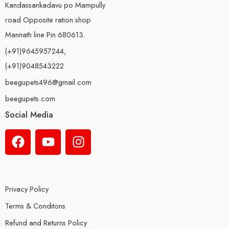
Kandassankadavu po Mampully
road Opposite ration shop
Mannath line Pin 680613.
(+91)9645957244,
(+91)9048543222
beegupets496@gmail.com
beegupets.com
Social Media
Privacy Policy
Terms & Conditons
Refund and Returns Policy