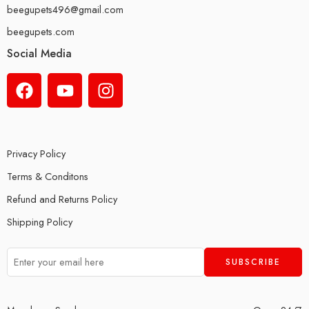
beegupets496@gmail.com
beegupets.com
Social Media
Privacy Policy
Terms & Conditons
Refund and Returns Policy
Shipping Policy