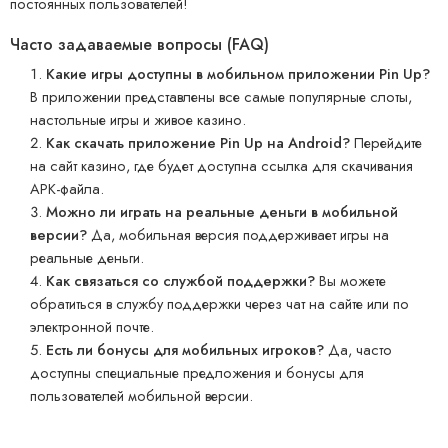
постоянных пользователей!
Часто задаваемые вопросы (FAQ)
Какие игры доступны в мобильном приложении Pin Up?
В приложении представлены все самые популярные слоты,
настольные игры и живое казино.
Как скачать приложение Pin Up на Android?
Перейдите
на сайт казино, где будет доступна ссылка для скачивания
APK-файла.
Можно ли играть на реальные деньги в мобильной
версии?
Да, мобильная версия поддерживает игры на
реальные деньги.
Как связаться со службой поддержки?
Вы можете
обратиться в службу поддержки через чат на сайте или по
электронной почте.
Есть ли бонусы для мобильных игроков?
Да, часто
доступны специальные предложения и бонусы для
пользователей мобильной версии.