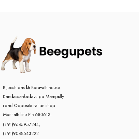
Bijeesh das kh Karuvath house
Kandassankadavu po Mampully
road Opposite ration shop
Mannath line Pin 680613.
(+91)9645957244,
(+91)9048543222