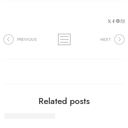
PREVIOUS
NEXT
Related posts
favorite article 322274