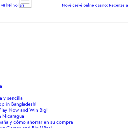
və həll yolları
Nové české online casino: Recenze 
a
 y sencilla
pp in Bangladesh!
- Play Now and Win Big!
n Nicaragua
spaña y cómo ahorrar en su compra
ting Games and Big Wins!