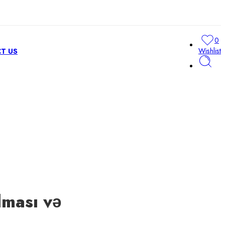
0
Wishlist
T US
lması və