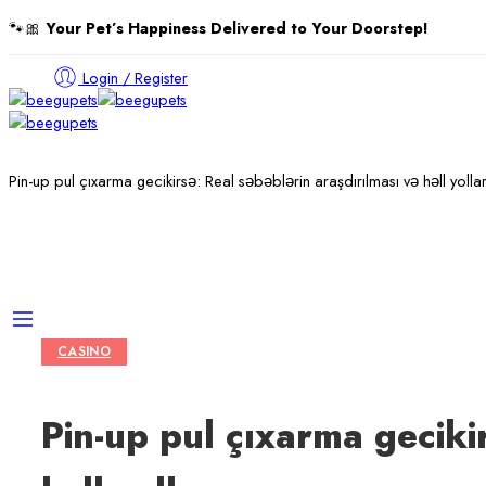
🐾🎀
Your Pet’s Happiness Delivered to Your Doorstep!
Login / Register
Pin-up pul çıxarma gecikirsə: Real səbəblərin araşdırılması və həll yollar
CASINO
Pin-up pul çıxarma geciki