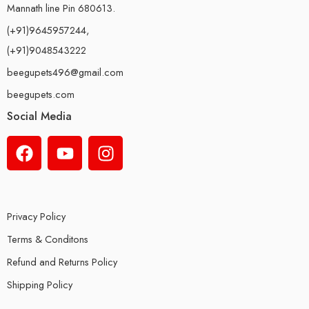
Mannath line Pin 680613.
(+91)9645957244,
(+91)9048543222
beegupets496@gmail.com
beegupets.com
Social Media
Privacy Policy
Terms & Conditons
Refund and Returns Policy
Shipping Policy