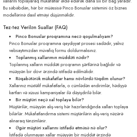
xallarını toplayaraq mükafatlar əldə edərək daha sıx bir bağ yaradır.
Bu səbəbdən, hər bir müəssisə Pinco Bonuslar sistemini öz biznes
modellərinə daxil etməyi düşünməlidir.
Tez-tez Verilən Suallar (FAQ)
Pinco Bonuslar proqramına necə qoşulmalıyam?
Pinco Bonuslar proqramına qeydiyyat prosesi sadədir, yalnız
vebsaytımızdan müvafiq formu doldurmalısınız.
Toplanmış xallarımın müddəti nədir?
Toplanmış xalların müddəti proqramın şərtlərinə bağlıdır və
müəyyən bir dövr ərzində istifadə edilməlidir.
Rəqabətərək mükafatlar hansı növlərdə təqdim olunur?
Xallarınız müxtəlif mükafatlarla, o cümlədən endirimlər, hədiyyə
kartları və xüsusi kampaniyalar ilə dəyişdirilə bilər.
Bir müştəri neçə xal toplaya bilər?
Müştərilər, müəyyən alış-veriş hər hazırlandığında xalları toplaya
bilərlər. Mükafatlandırma sistemi müştərilərin alış-veriş nəzərə
alınaraq tənzimlənir.
Əgər müştəri xallarını istifadə etməsə nə olur?
İstifadə olunmayan xallar müəyyən bir müddət ərzində