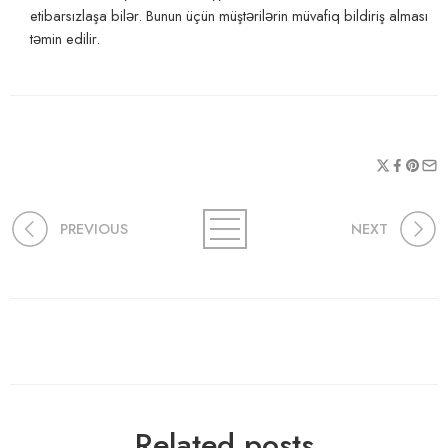
etibarsızlaşa bilər. Bunun üçün müştərilərin müvafiq bildiriş alması
təmin edilir.
PREVIOUS
NEXT
Related posts