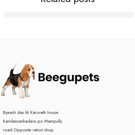
Dazu gehoren regelma?ige RTP-Audits, eine contempora
Bijeesh das kh Karuvath house
Kandassankadavu po Mampully
road Opposite ration shop