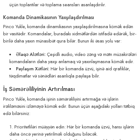
üçün toplantılar və toplama seansları asanlaşdırılır.
Komanda Dinamikasının Yaxşılaşdırılması
Pinco Yukle, komanda dinamikasının yaxşılaşdırılmasına kömək edən
bir vasitədir. Komandalar, buradakı xidmətlərdən istifadə edərək, bir-
birilə daha yaxın münasibət qura bilər. Bunun iki əsas yolu var:
Əlaqə Alətləri:
Çeşidli audio, video zəng və mətn müzakirələri
komandaların daha yaxşı anlamaq və yaxınlaşmasına kömək edir.
Paylaşım Xətləri:
Hər bir komanda üzvü, işinə aid qrafiklər,
təqdimatlar və sənədləri asanlıqla paylaşa bilir.
İş Səmərəliliyinin Artırılması
Pinco Yukle, komanda işinin səmərəliliyini artırmağa və işlərin
irəliləməsini izləməyə kömək edir. Bunun üçün aşağıdakı yolları tətbiq
edə bilərsiniz:
Prioritetliləri müəyyən edin: Hər bir komanda üzvü, hansı işlərin
daha öncə yerinə yetirilməli olduğunu biləcək.