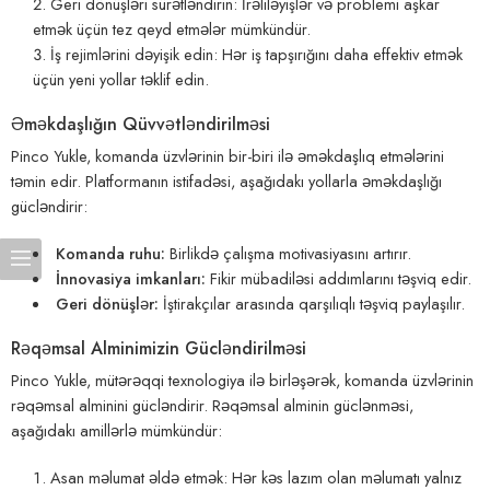
Geri dönüşləri sürətləndirin: İrəliləyişlər və problemi aşkar
etmək üçün tez qeyd etmələr mümkündür.
İş rejimlərini dəyişik edin: Hər iş tapşırığını daha effektiv etmək
üçün yeni yollar təklif edin.
Əməkdaşlığın Qüvvətləndirilməsi
Pinco Yukle, komanda üzvlərinin bir-biri ilə əməkdaşlıq etmələrini
təmin edir. Platformanın istifadəsi, aşağıdakı yollarla əməkdaşlığı
gücləndirir:
Komanda ruhu:
Birlikdə çalışma motivasiyasını artırır.
İnnovasiya imkanları:
Fikir mübadiləsi addımlarını təşviq edir.
Geri dönüşlər:
İştirakçılar arasında qarşılıqlı təşviq paylaşılır.
Rəqəmsal Alminimizin Gücləndirilməsi
Pinco Yukle, mütərəqqi texnologiya ilə birləşərək, komanda üzvlərinin
rəqəmsal alminini gücləndirir. Rəqəmsal alminin güclənməsi,
aşağıdakı amillərlə mümkündür:
Asan məlumat əldə etmək: Hər kəs lazım olan məlumatı yalnız