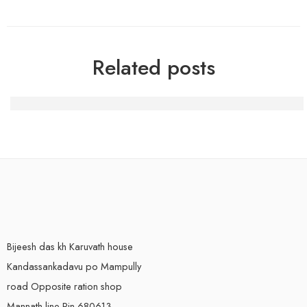
Related posts
Где рулит Melbet: азарт, ставки и горячие фишки из м
Bijeesh das kh Karuvath house
Kandassankadavu po Mampully
road Opposite ration shop
Mannath line Pin 680613.