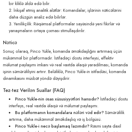
bir kliklə əldə edə bilir.
İnkişaf etmiş analitik alətlər: Komandalar, işlərinin nəticələrini
daha düzgün analiz edə bilirlər.
Yenilikçilik: Rəqəmsal platformalar sayəsində yeni fikirlər və
yanaşmaların ortaya çıxması stimullaşdırılır.
Nəticə
Sonuç olaraq, Pinco Yukle, komanda əməkdaşlığını artırmaq üçün
mükəmməl bir platformadır. İstifadəçi dostu interfeysi, effektiv
məlumat paylaşımı imkanı və real vaxtda əlaqə yaradılması, komanda
işinin səmərəliliyini artırır. Beləliklə, Pinco Yukle-in istifadəsi, komanda
dinamikasını müsbət yöndə dəyişdirir.
Tez-tez Verilən Suallar (FAQ)
Pinco Yukle-nin əsas xüsusiyyətləri hansıdır?
İstifadəçi dostu
interfeys, real vaxtda əlaqə və məlumat paylaşımı.
Bu platformanın komandalara nələri vəd edir?
Səmərəlilik
artırma, daha mükəmməl əməkdaşlıq və iş bölgüsü.
Pinco Yukle-i necə başlamaq lazımdır?
Rəsmi sayta daxil