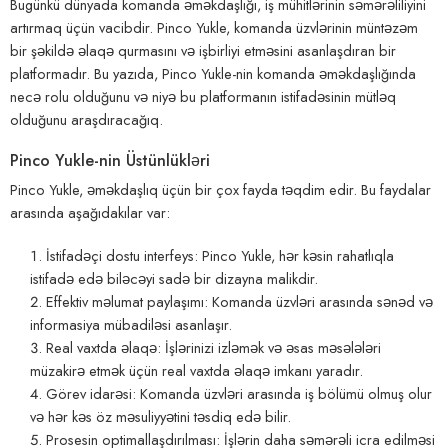
Bugünkü dünyada komanda əməkdaşlığı, iş mühitlərinin səmərəliliyini
artırmaq üçün vacibdir. Pinco Yukle, komanda üzvlərinin müntəzəm
bir şəkildə əlaqə qurmasını və işbirliyi etməsini asanlaşdıran bir
platformadır. Bu yazıda, Pinco Yukle-nin komanda əməkdaşlığında
necə rolu olduğunu və niyə bu platformanın istifadəsinin mütləq
olduğunu araşdıracağıq.
Pinco Yukle-nin Üstünlükləri
Pinco Yukle, əməkdaşlıq üçün bir çox fayda təqdim edir. Bu faydalar
arasında aşağıdakılar var:
İstifadəçi dostu interfeys: Pinco Yukle, hər kəsin rahatlıqla
istifadə edə biləcəyi sadə bir dizayna malikdir.
Effektiv məlumat paylaşımı: Komanda üzvləri arasında sənəd və
informasiya mübadiləsi asanlaşır.
Real vaxtda əlaqə: İşlərinizi izləmək və əsas məsələləri
müzakirə etmək üçün real vaxtda əlaqə imkanı yaradır.
Görev idarəsi: Komanda üzvləri arasında iş bölümü olmuş olur
və hər kəs öz məsuliyyətini təsdiq edə bilir.
Prosesin optimallaşdırılması: İşlərin daha səmərəli icra edilməsi