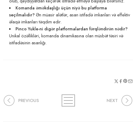
olub, qeydiyyatdan keçərək istifadə etməyə başlaya bilərsiniz.
Komanda əməkdaşlığı üçün niyə bu platforma
seçilmalıdır?
Ən müasir alətlər, asan istifadə imkanları və effektiv
əlaqə imkanları təqdim edir.
Pinco Yukle-ni digər platformalardan fərqləndirən nədir?
Unikal özəllikləri, komanda dinamikasına olan müsbət təsiri və
istifadəsinin asanlığı.
PREVIOUS
NEXT