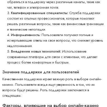
обратиться в поддержку через различные каналы, такие как
чат, телефон и электронная почта.
Квалифицированные специалисты:
Служба поддержки
состоит из опытных профессионалов, которые помогают
решать различные вопросы, такие как финансовые транзакции
и технические неполадки.
Информативность:
Пользователи получают полные и
исчерпывающие ответы на свои вопросы, что снижает уровень
недопонимания.
Внедрение новых технологий:
Использование
современных платформ для связи с клиентами, что делает
процесс более комфортным и быстрым.
Значение поддержки для пользователей
Качественная поддержка играет важную роль в выборе онлайн-
казино. Пользователи всегда ищут уверенность в том, что их
вопросы будут решены. Роль поддержки заключается в
следующем:
Факторы, влияющие на выбор онлайн-казино