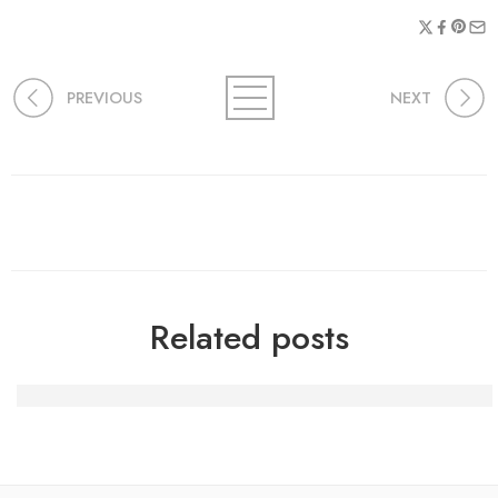
PREVIOUS
NEXT
Related posts
Our very own expert Chumba Societal Local casino com