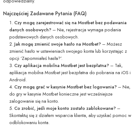
odpowiedzialny.
Najczęściej Zadawane Pytania (FAQ)
Czy mogę zarejestrować się na Mostbet bez podawania
danych osobowych?
– Nie, rejestracja wymaga podania
podstawowych danych osobowych.
Jak mogę zmienić swoje hasło na Mostbet?
– Możesz
zmienić hasło w ustawieniach swojego konta lub korzystając z
opcji ‘Zapomniałeś hasła?’.
Czy aplikacja mobilna Mostbet jest bezpłatna?
– Tak,
aplikacja mobilna Mostbet jest bezpłatna do pobrania na iOS i
Android.
Czy mogę grać w kasynie Mostbet bez logowania?
– Nie,
do gry w kasynie Mostbet konieczne jest wcześniejsze
zalogowanie się na konto.
Co zrobić, jeśli moje konto zostało zablokowane?
–
Skontaktuj się z działem wsparcia klienta, aby uzyskać pomoc w
odblokowaniu konta.