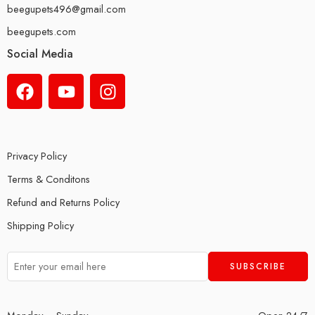
beegupets496@gmail.com
beegupets.com
Social Media
Privacy Policy
Terms & Conditons
Refund and Returns Policy
Shipping Policy