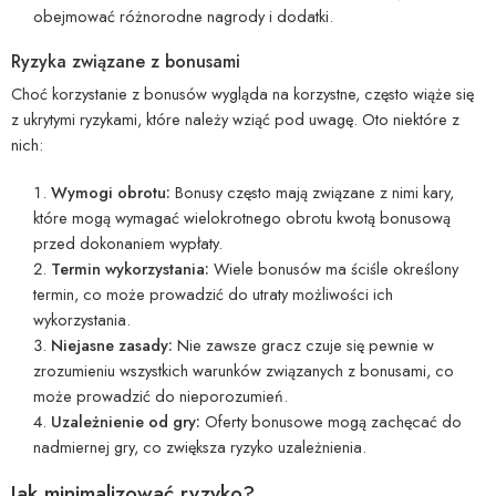
obejmować różnorodne nagrody i dodatki.
Ryzyka związane z bonusami
Choć korzystanie z bonusów wygląda na korzystne, często wiąże się
z ukrytymi ryzykami, które należy wziąć pod uwagę. Oto niektóre z
nich:
Wymogi obrotu:
Bonusy często mają związane z nimi kary,
które mogą wymagać wielokrotnego obrotu kwotą bonusową
przed dokonaniem wypłaty.
Termin wykorzystania:
Wiele bonusów ma ściśle określony
termin, co może prowadzić do utraty możliwości ich
wykorzystania.
Niejasne zasady:
Nie zawsze gracz czuje się pewnie w
zrozumieniu wszystkich warunków związanych z bonusami, co
może prowadzić do nieporozumień.
Uzależnienie od gry:
Oferty bonusowe mogą zachęcać do
nadmiernej gry, co zwiększa ryzyko uzależnienia.
Jak minimalizować ryzyko?