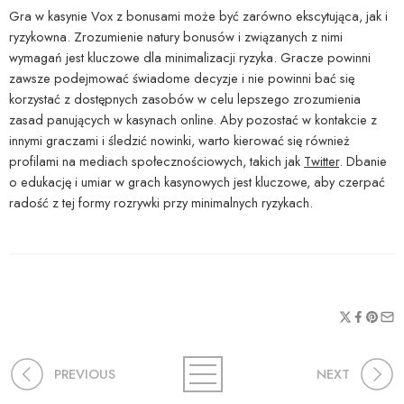
Gra w kasynie Vox z bonusami może być zarówno ekscytująca, jak i
ryzykowna. Zrozumienie natury bonusów i związanych z nimi
wymagań jest kluczowe dla minimalizacji ryzyka. Gracze powinni
zawsze podejmować świadome decyzje i nie powinni bać się
korzystać z dostępnych zasobów w celu lepszego zrozumienia
zasad panujących w kasynach online. Aby pozostać w kontakcie z
innymi graczami i śledzić nowinki, warto kierować się również
profilami na mediach społecznościowych, takich jak
Twitter
. Dbanie
o edukację i umiar w grach kasynowych jest kluczowe, aby czerpać
radość z tej formy rozrywki przy minimalnych ryzykach.
PREVIOUS
NEXT