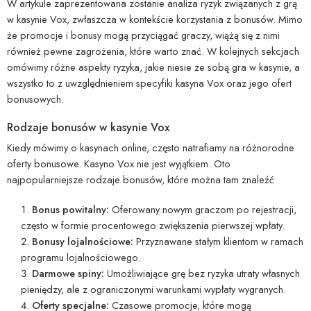
W artykule zaprezentowana zostanie analiza ryzyk związanych z grą
w kasynie Vox, zwłaszcza w kontekście korzystania z bonusów. Mimo
że promocje i bonusy mogą przyciągać graczy, wiążą się z nimi
również pewne zagrożenia, które warto znać. W kolejnych sekcjach
omówimy różne aspekty ryzyka, jakie niesie ze sobą gra w kasynie, a
wszystko to z uwzględnieniem specyfiki kasyna Vox oraz jego ofert
bonusowych.
Rodzaje bonusów w kasynie Vox
Kiedy mówimy o kasynach online, często natrafiamy na różnorodne
oferty bonusowe. Kasyno Vox nie jest wyjątkiem. Oto
najpopularniejsze rodzaje bonusów, które można tam znaleźć:
Bonus powitalny:
Oferowany nowym graczom po rejestracji,
często w formie procentowego zwiększenia pierwszej wpłaty.
Bonusy lojalnościowe:
Przyznawane stałym klientom w ramach
programu lojalnościowego.
Darmowe spiny:
Umożliwiające grę bez ryzyka utraty własnych
pieniędzy, ale z ograniczonymi warunkami wypłaty wygranych.
Oferty specjalne:
Czasowe promocje, które mogą