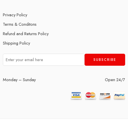
Privacy Policy
Terms & Conditons
Refund and Returns Policy
Shipping Policy
Monday – Sunday
Open 24/7