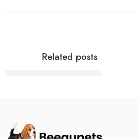
Related posts
Trending Online Casino Bonuses in 2025