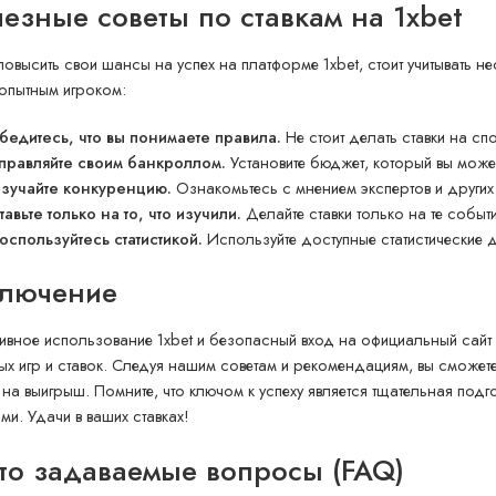
езные советы по ставкам на 1xbet
повысить свои шансы на успех на платформе 1xbet, стоит учитывать не
опытным игроком:
бедитесь, что вы понимаете правила.
Не стоит делать ставки на сп
правляйте своим банкроллом.
Установите бюджет, который вы может
зучайте конкуренцию.
Ознакомьтесь с мнением экспертов и других
тавьте только на то, что изучили.
Делайте ставки только на те событи
оспользуйтесь статистикой.
Используйте доступные статистические 
лючение
ивное использование 1xbet и безопасный вход на официальный сайт –
ых игр и ставок. Следуя нашим советам и рекомендациям, вы сможете 
на выигрыш. Помните, что ключом к успеху является тщательная подг
ми. Удачи в ваших ставках!
то задаваемые вопросы (FAQ)