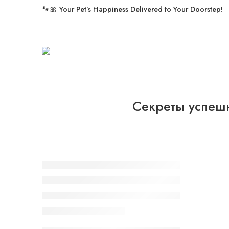
🐾🎀
Your Pet’s Happiness Delivered to Your Doorstep!
Секреты успешн