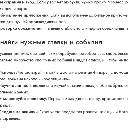
егистрация и вход.
Если у вас нет аккаунта, нужно пройти процесс р
и логин и пароль.
бновление приложения.
Если вы используете мобильное приложен
сии для лучшей производительности.
роверка соединения.
Наличие стабильного интернет-соединения та
 найти нужные ставки и события
успешного входа на сайт, вам потребуется разобраться, как эффектив
авлено множество спортивных событий и видов ставок, и, чтобы не по
Используйте фильтры:
На сайте доступны разные фильтры, с помощь
рта, времени начала и коэффициентам.
Изучите линии:
Внимательно изучайте линии ставок, чтобы выбрать о
уальных данных.
Анализируйте статистику:
Перед тем как делать ставку, просмотрите с
грыша.
Следите за акциями:
1xbet часто предлагает различные акции и бону
у стратегию.