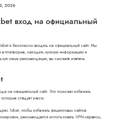
22, 2026
xbet вход на официальный
1xbet и безопасно входить на официальный сайт. Мы
я в платформе, находить нужную информацию и
льзуя наши рекомендации, вы сможете извлечь
t
хода на официальный сайт. Это поможет избежать
которые следует учесть:
дрес 1xbet, чтобы избежать фишинговых сайтов.
блокировок, рекомендуется использовать VPN-сервисы,