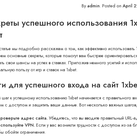
By
admin
.
Posted on
April 
реты успешного использования 1
т
 статье мы подробно расскажем о том, как эффективно использовать 
ем основные секреты, которые помогут вам быстрее ориентироватьс
ть свои шансы на успех в ставках. Приложив немного усилий и испо
альную пользу от игр и ставок на 1xbet.
и для успешного входа на сайт 1xbe
 шаг к успешному использованию 1xbet начинается с правильного в
м с доступом и защитить ваши данные. Вот несколько важных шагов, 
роверьте адрес сайта.
Убедитесь, что вы вводите правильный URL-а
спользуйте VPN.
Если у вас возникли трудности с доступом из-за 
бы обойти ограничения.