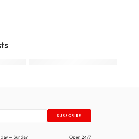
ts
gamonedas Luckia De balde sobre camino Funciona para d
Santa's Wild Ride Online megapari Slots
day – Sunday
Open 24/7