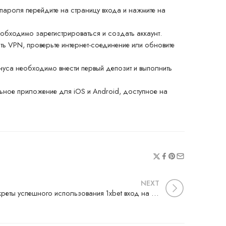
ароля перейдите на страницу входа и нажмите на
еобходимо зарегистрироваться и создать аккаунт.
ь VPN, проверьте интернет-соединение или обновите
са необходимо внести первый депозит и выполнить
ьное приложение для iOS и Android, доступное на
NEXT
Секреты успешного использования 1xbet вход на официальный сайт