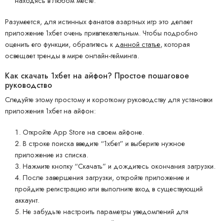
находясь в любом месте.
Разумеется, для истинных фанатов азартных игр это делает
приложение 1хбет очень привлекательным. Чтобы подробно
оценить его функции, обратитесь к
данной статье
, которая
освещает тренды в мире онлайн-гейминга.
Как скачать 1хбет на айфон? Простое пошаговое
руководство
Следуйте этому простому и короткому руководству для установки
приложения 1хбет на айфон:
Откройте App Store на своем айфоне.
В строке поиска введите “1хбет” и выберите нужное
приложение из списка.
Нажмите кнопку “Скачать” и дождитесь окончания загрузки.
После завершения загрузки, откройте приложение и
пройдите регистрацию или выполните вход в существующий
аккаунт.
Не забудьте настроить параметры уведомлений для