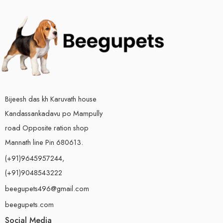
Bijeesh das kh Karuvath house
Kandassankadavu po Mampully
road Opposite ration shop
Mannath line Pin 680613.
(+91)9645957244,
(+91)9048543222
beegupets496@gmail.com
beegupets.com
Social Media