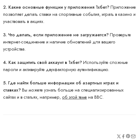
2. Какие основные функции у приложения 1хбет?
Приложение
позволяет делать ставки на спортивные события, играть в казино и
участвовать в акциях.
3. Что делать, если приложение не загружается?
Проверьте
интернет-соединение и наличие обновлений для вашего
устройства.
4. Как защитить свой аккаунт в 1хбет?
Используйте сложные
пароли и активируйте двухфакторную аутентификацию.
5. Где найти больше информации об азартных играх и
ставках?
Вы можете узнать больше на специализированных
сайтах и в статьях, например,
об этой теме
на BBC.