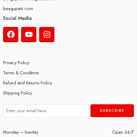
beegupets.com
Social Media
Privacy Policy
Terms & Conditons
Refund and Returns Policy
Shipping Policy
Monday – Sunday
Open 24/7