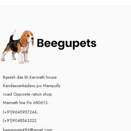
Bijeesh das kh Karuvath house
Kandassankadavu po Mampully
road Opposite ration shop
Mannath line Pin 680613.
(+91)9645957244,
(+91)9048543222
beegupets496@gmail.com