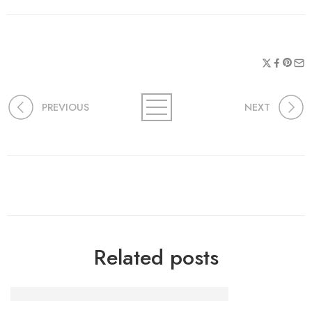
PREVIOUS
NEXT
Related posts
Trending Online Casino Bonuses in 2025