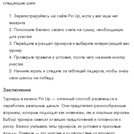
следующие шаги:
Зарегистрируйтесь на сайте Pin Up, если у вас еще нет
аккаунта.
Пополните баланс своего счета на сумму, необходимую
для участия.
Перейдите в раздел турниров и выберите интересующий вас
турнир.
Проверьте правила и условия, после чего нажмите кнопку
участия.
Начните играть и следите за таблицей лидеров, чтобы знать
свои шансы на победу.
Заключение
Турниры в казино Pin Up — отличный способ развлечься и
заработать реальные деньги. Они предлагают разнообразные
форматы, которые подходят как новичкам, так и опытным игрокам.
Выбор турнира зависит от ваших предпочтений и готовности к
риску. Важно учитывать типы турниров, их условия и призовые
фонды. Главное — это участие и удовольствие от игрового