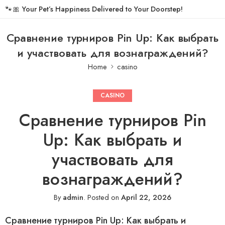
🐾🎀
Your Pet’s Happiness Delivered to Your Doorstep!
Сравнение турниров Pin Up: Как выбрать
и участвовать для вознаграждений?
Home
casino
CASINO
Сравнение турниров Pin
Up: Как выбрать и
участвовать для
вознаграждений?
By
admin
.
Posted on
April 22, 2026
Сравнение турниров Pin Up: Как выбрать и