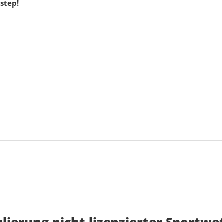
step!
lierung nicht lizenzierter Sportw