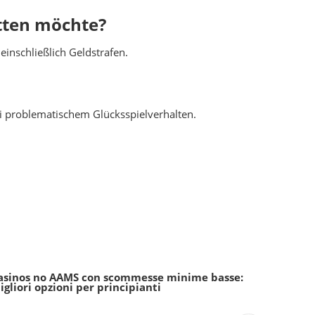
etten möchte?
einschließlich Geldstrafen.
ei problematischem Glücksspielverhalten.
asinos no AAMS con scommesse minime basse:
igliori opzioni per principianti