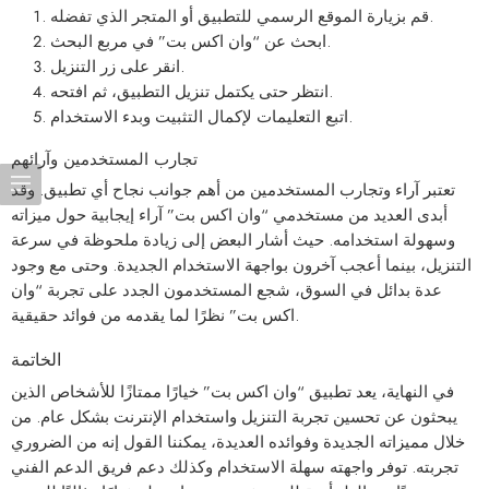
قم بزيارة الموقع الرسمي للتطبيق أو المتجر الذي تفضله.
ابحث عن “وان اكس بت” في مربع البحث.
انقر على زر التنزيل.
انتظر حتى يكتمل تنزيل التطبيق، ثم افتحه.
اتبع التعليمات لإكمال التثبيت وبدء الاستخدام.
تجارب المستخدمين وآرائهم
تعتبر آراء وتجارب المستخدمين من أهم جوانب نجاح أي تطبيق. وقد
أبدى العديد من مستخدمي “وان اكس بت” آراء إيجابية حول ميزاته
وسهولة استخدامه. حيث أشار البعض إلى زيادة ملحوظة في سرعة
التنزيل، بينما أعجب آخرون بواجهة الاستخدام الجديدة. وحتى مع وجود
عدة بدائل في السوق، شجع المستخدمون الجدد على تجربة “وان
اكس بت” نظرًا لما يقدمه من فوائد حقيقية.
الخاتمة
في النهاية، يعد تطبيق “وان اكس بت” خيارًا ممتازًا للأشخاص الذين
يبحثون عن تحسين تجربة التنزيل واستخدام الإنترنت بشكل عام. من
خلال مميزاته الجديدة وفوائده العديدة، يمكننا القول إنه من الضروري
تجربته. توفر واجهته سهلة الاستخدام وكذلك دعم فريق الدعم الفني