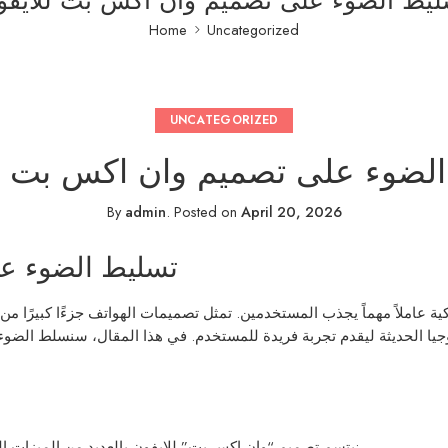
ليط الضوء على تصميم وان اكس بت للايفو
Home
Uncategorized
UNCATEGORIZED
لضوء على تصميم وان اكس بت ل
By
admin
.
Posted on
April 20, 2026
تسليط الضوء عل
كية عاملاً مهماً يجذب المستخدمين. تمثل تصميمات الهواتف جزءًا كبيرًا 
ولوجيا الحديثة ليقدم تجربة فريدة للمستخدم. في هذا المقال، سنسلط ال
يتسم تصميم “وان اكس بت” للايفون بالعديد من الميزات الفريدة التي تجعل منه اختياراً جذاباً. من بين هذه الملامح نذكر: