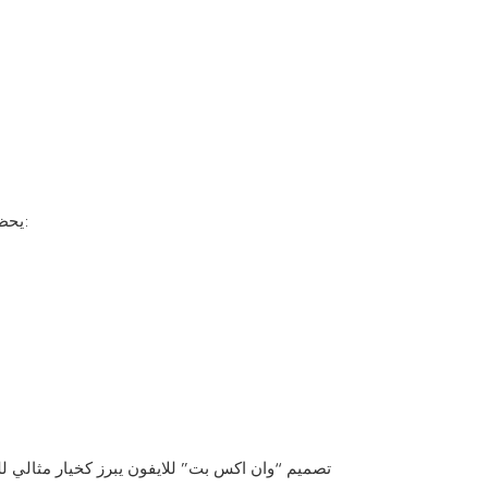
يحظى تصميم “وان اكس بت” بترحيب واسع من المستخدمين، حيث أظهروا رضاهم عن العديد من جوانبه. إليك بعض تقييمات المستخدمين:
تصميم “وان اكس بت” للايفون يبرز كخيار مثالي للك