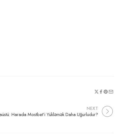
NEXT
aüstü: Harada Mostbet’i Yükləmək Daha Uğurludur?