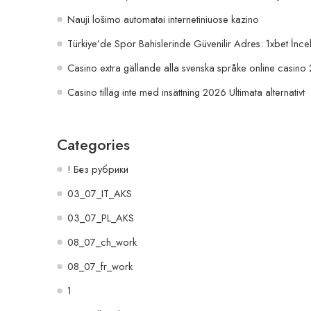
Nauji lošimo automatai internetiniuose kazino
Türkiye’de Spor Bahislerinde Güvenilir Adres: 1xbet İnce
Casino extra gällande alla svenska språke online casino
Casino tilläg inte med insättning 2026 Ultimata alternativt
Categories
! Без рубрики
03_07_IT_AKS
03_07_PL_AKS
08_07_ch_work
08_07_fr_work
1