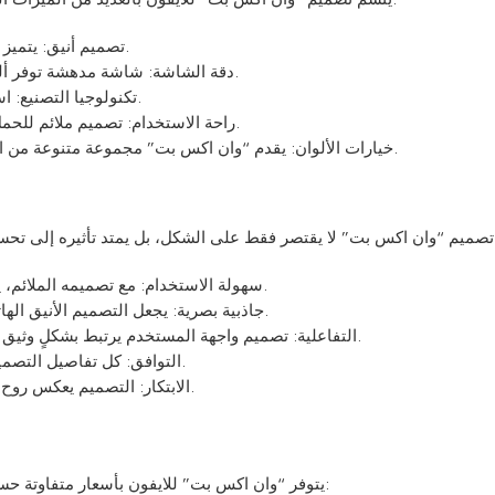
تصميم أنيق: يتميز بسطح زجاجي لامع وإطار معدني يضفي لمسة جمالية.
دقة الشاشة: شاشة مدهشة توفر ألواناً زاهية وتفاصيل واضحة، مما يعزز تجربة المشاهدة.
تكنولوجيا التصنيع: استخدام تقنيات حديثة لضمان متانة الجهاز وعمر أطول.
راحة الاستخدام: تصميم ملائم للحمل بيد واحدة، مما يسهل من التنقل والاستخدام اليومي.
خيارات الألوان: يقدم “وان اكس بت” مجموعة متنوعة من الألوان الجذابة التي تلبي أذواق المستخدمين المختلفة.
ام. إليك كيف يؤثر هذا التصميم
سهولة الاستخدام: مع تصميمه الملائم، يمكن للمستخدمين الوصول إلى جميع الميزات بسهولة.
جاذبية بصرية: يجعل التصميم الأنيق الهاتف جذاباً لجمهور واسع، مما يعزز من إرضاء المستخدم.
التفاعلية: تصميم واجهة المستخدم يرتبط بشكلٍ وثيق مع التصميم الخارجي، مما يوفر تجربة مستخدم سلسة.
التوافق: كل تفاصيل التصميم تعمل بشكل متناغم مع البرمجيات وتطبيقات الهاتف.
الابتكار: التصميم يعكس روح الابتكار التي تحرص عليها شركة آبل في جميع منتجاتها.
يتوفر “وان اكس بت” للايفون بأسعار متفاوتة حسب النسخة والمواصفات. هنا نستعرض بعض الأسعار الشائعة: