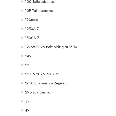
100 Talletusbonus
10E Talletusbonus
123texts
1250A Z
1500A Z
1xslots-2026.trakholding.ru 1500
249
25
25.06.2026 RU0297
260 Kč Bonus Za Registraci
29black Casino
37
49