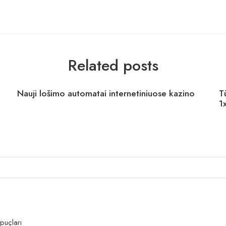
Related posts
Nauji lošimo automatai internetiniuose kazino
T
1
puçları