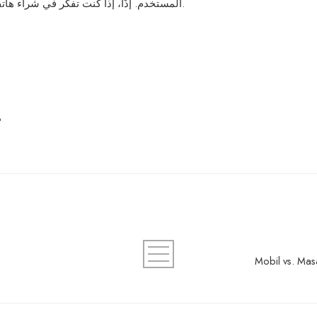
المستخدم. إذًا، إذا كنت تفكر في شراء هاتف جديد، لا تنسَ أن تأخذ تصميم “وان اكس بت” بعين الاعتبار.
ه
Mobil vs. Mas